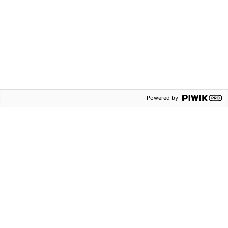
Vårt nyhetsbrev
I vårt nyhetsbrev får du tips, erbjudanden och
nyheter utifrån dina intresseområden direkt i din
mejlkorg.
Powered by
Detta vill jag inte missa!