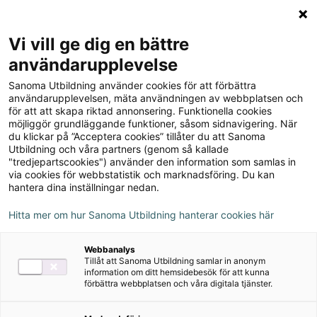
Logga in
Meny
Vi vill ge dig en bättre
Sök
användarupplevelse
på
Sanoma Utbildning använder cookies för att förbättra
webbplatsen::
ZickZack 5 Läsrummet
användarupplevelsen, mäta användningen av webbplatsen och
för att att skapa riktad annonsering. Funktionella cookies
version 2 Lärarstöd+
möjliggör grundläggande funktioner, såsom sidnavigering. När
du klickar på ”Acceptera cookies” tillåter du att Sanoma
(Skollicens)
Utbildning och våra partners (genom så kallade
"tredjepartscookies") använder den information som samlas in
via cookies för webbstatistik och marknadsföring. Du kan
hantera dina inställningar nedan.
Hitta mer om hur Sanoma Utbildning hanterar cookies här
Webbanalys
Tillåt att Sanoma Utbildning samlar in anonym
information om ditt hemsidebesök för att kunna
förbättra webbplatsen och våra digitala tjänster.