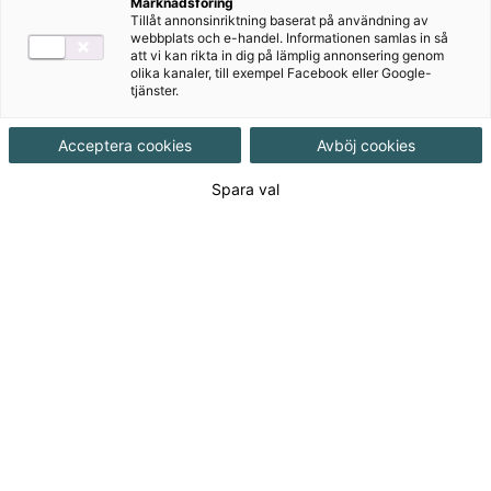
Marknadsföring
Tillåt annonsinriktning baserat på användning av
webbplats och e-handel. Informationen samlas in så
att vi kan rikta in dig på lämplig annonsering genom
olika kanaler, till exempel Facebook eller Google-
tjänster.
Acceptera cookies
Avböj cookies
Detta ingår
Spara val
Ljudfiler
Facit
Filmer
Lärarhandledning
Kopieringsunderlag
Innehåll från elevböcker
Författare