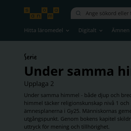
Sök
på
webbplatsen::
Hitta läromedel
Digitalt
Ämnen
Serie
Under samma h
Upplaga 2
Under samma himmel - både djup och br
himmel täcker religionskunskap nivå 1 och n
ämnesplanerna i Gy25. Människornas geme
utgångspunkt. Genom bokens kapitel skild
uttryck för mening och tillhörighet.