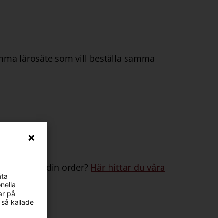
samma lärosäte som vill beställa samma
blivit fel i din order?
Här hittar du våra
äta
nella
ar på
 så kallade