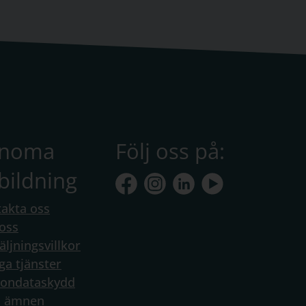
anoma
Följ oss på:
bildning
akta oss
oss
äljningsvillkor
ga tjänster
sondataskydd
a ämnen