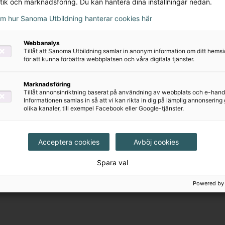
tik och marknadsföring. Du kan hantera dina inställningar nedan.
om hur Sanoma Utbildning hanterar cookies här
inns möjlighet att boka tid med en kundansvarig. Vår
da dig och svara på frågor kring våra läromedel, både 
Webbanalys
Tillåt att Sanoma Utbildning samlar in anonym information om ditt hem
för att kunna förbättra webbplatsen och våra digitala tjänster.
Marknadsföring
Tillåt annonsinriktning baserat på användning av webbplats och e-hand
Informationen samlas in så att vi kan rikta in dig på lämplig annonserin
olika kanaler, till exempel Facebook eller Google-tjänster.
Acceptera cookies
Avböj cookies
Spara val
Powered by