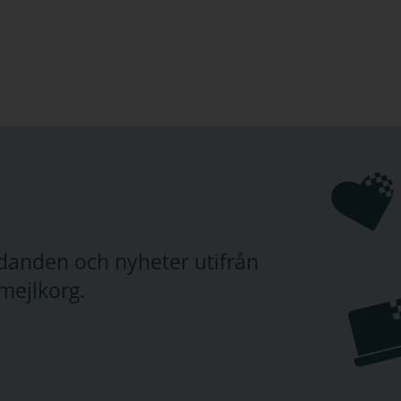
judanden och nyheter utifrån
mejlkorg.