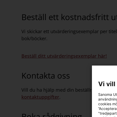
Beställ ett kostnadsfritt
Vi skickar ett utvärderingsexemplar per tit
bok/böcker.
Beställ ditt utvärderingsexemplar här!
Kontakta oss
Vi vil
Vill du ha hjälp med din beställning, att ko
Sanoma Utb
kontaktuppgifter
.
användning
cookies mö
”Acceptera
Boka rådgivning
"tredjepar