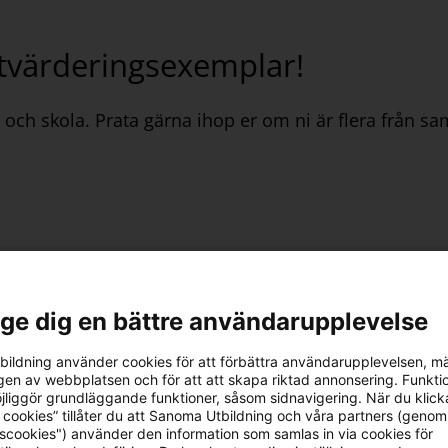
 utvärderingsexemplar!
el och skola. Prata gärna ihop er om ni är flera från 
l ge dig en bättre användarupplevelse
mma igång med dina digitala läromedel eller har något 
ildning använder cookies för att förbättra användarupplevelsen, m
en av webbplatsen och för att att skapa riktad annonsering. Funktio
jliggör grundläggande funktioner, såsom sidnavigering. När du klick
 cookies” tillåter du att Sanoma Utbildning och våra partners (genom
tscookies") använder den information som samlas in via cookies för