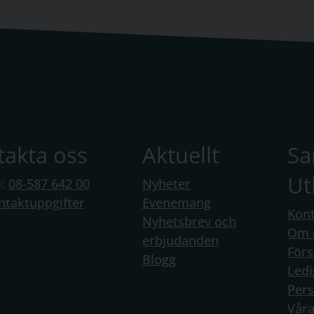
takta oss
Aktuellt
S
Ut
n:
08-587 642 00
Nyheter
ntaktuppgifter
Evenemang
Kont
Nyhetsbrev och
Om 
erbjudanden
Förs
Blogg
Ledi
Per
Vår