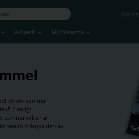
Om os
Aktuellt
MittSanoma
immel
edd! Under samma
ivå 2 enligt
nsamma villkor är
ras sedan mångfalden av