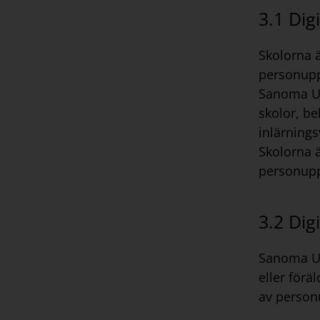
3.1 Dig
Skolorna 
personupp
Sanoma Ut
skolor, be
inlärnings
Skolorna 
personupp
3.2 Dig
Sanoma Ut
eller förä
av person