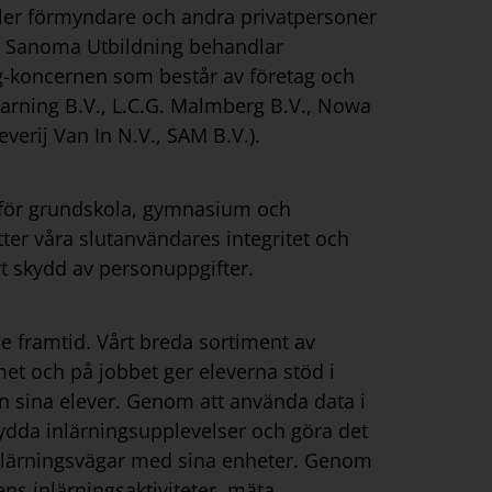
 eller förmyndare och andra privatpersoner
 Sanoma Utbildning behandlar
g-koncernen som består av företag och
rning B.V., L.C.G. Malmberg B.V., Nowa
verij Van In N.V., SAM B.V.).
r för grundskola, gymnasium och
tter våra slutanvändares integritet och
rt skydd av personuppgifter.
de framtid. Vårt breda sortiment av
et och på jobbet ger eleverna stöd i
ån sina elever. Genom att använda data i
rsydda inlärningsupplevelser och göra det
 inlärningsvägar med sina enheter. Genom
ens inlärningsaktiviteter, mäta