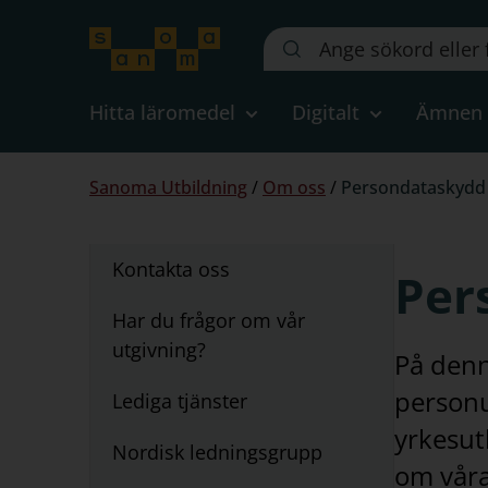
Sök
på
webbplatsen::
Hitta läromedel
Digitalt
Ämnen
Du
Sanoma Utbildning
/
Om oss
/
Persondataskydd
är
här:
Undernavigering
Kontakta oss
Per
för
"Om
Har du frågor om vår
oss"
utgivning?
På denn
personu
Lediga tjänster
yrkesut
Nordisk ledningsgrupp
om våra