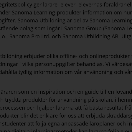
gritetspolicy ger lärare, elever, elevernas föräldrar
der Sanoma Learning-produkter information om hur
gifter. Sanoma Utbildning är del av Sanoma Learnin
stående bolag som ingår i Sanoma Group (Sanoma Lea
o.o., Sanoma Pro Ltd. och Sanoma Utbildning AB, Uitge
bildning erbjuder olika offline- och onlineprodukte
dningar i vilka personuppgifter behandlas. Vi värdesä
andahålla tydlig information om vår användning och vå
 läraren som en inspiration och en guide till en lovan
ch tryckta produkter för användning på skolan, i hemm
processen och hjälper lärarna att få bästa resultat fr
rodukter blir det enklare för oss att erbjuda skrädda
ör studenter att följa egna anpassade läroplaner och
in på digitala inlärningsmetoder kan lärarna följa elev