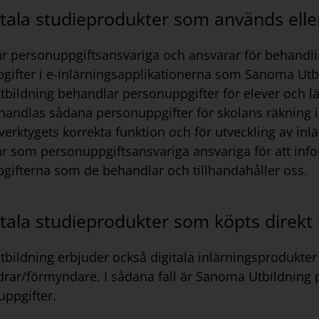
itala studieprodukter som används eller
är personuppgiftsansvariga och ansvarar för behandli
gifter i e-inlärningsapplikationerna som Sanoma Utbi
bildning behandlar personuppgifter för elever och l
handlas sådana personuppgifter för skolans räkning i u
verktygets korrekta funktion och för utveckling av in
är som personuppgiftsansvariga ansvariga för att i
gifterna som de behandlar och tillhandahåller oss.
itala studieprodukter som köpts direk
bildning erbjuder också digitala inlärningsprodukter 
ldrar/förmyndare. I sådana fall är Sanoma Utbildning
uppgifter.