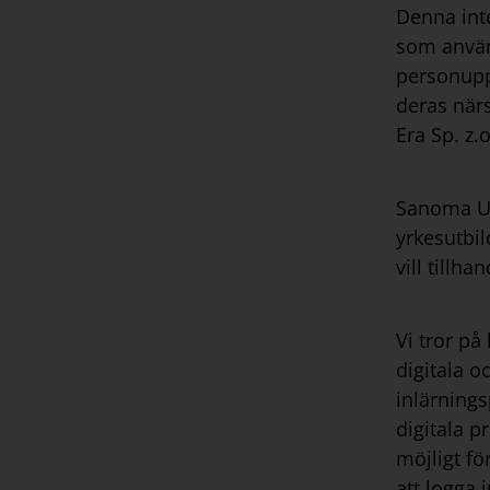
Denna inte
som använ
personupp
deras när
Era Sp. z.
Sanoma Ut
yrkesutbil
vill tillh
Vi tror på
digitala o
inlärnings
digitala p
möjligt f
att logga 