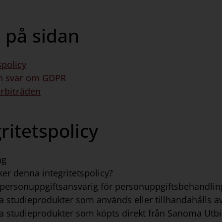
a på sidan
spolicy
h svar om GDPR
rbiträden
ritetspolicy
ng
ker denna integritetspolicy?
 personuppgiftsansvarig för personuppgiftsbehandli
la studieprodukter som används eller tillhandahålls a
ala studieprodukter som köpts direkt från Sanoma Utb