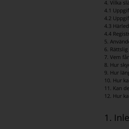
4. Vilka s
4.1 Uppgif
4.2 Uppgif
4.3 Härle
4.4 Regist
5. Använd
6. Rättsli
7. Vem få
8. Hur sk
9. Hur lä
10. Hur k
11. Kan de
12. Hur k
1. Inl