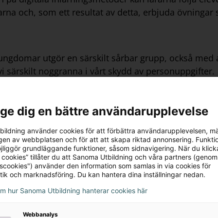
na och, som ett resultat av detta, erbjuda övningar 
ungdomar utgör en särskilt sårbar grupp, också med 
vi särskilt noggranna i vårt skydd av personuppgifter.
bildning är starkt engagerade i att skydda integrite
l ge dig en bättre användarupplevelse
 och tjänster i enlighet med Dataskyddsförordningen 
rande bestämmelser till EU:s dataskyddsförordning oc
ildning använder cookies för att förbättra användarupplevelsen, m
en av webbplatsen och för att att skapa riktad annonsering. Funktio
jliggör grundläggande funktioner, såsom sidnavigering. När du klick
 cookies” tillåter du att Sanoma Utbildning och våra partners (genom
d täcker denna sekretesspolicy?
tscookies") använder den information som samlas in via cookies för
tik och marknadsföring. Du kan hantera dina inställningar nedan.
om hur Sanoma Utbildning hanterar cookies här
retesspolicy täcker
Webbanalys