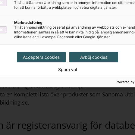
Tillåt att Sanoma Utbildning samlar in anonym information om ditt hem
a inlärningsprodukter som
för att kunna förbättra webbplatsen och våra digitala tjänster.
dahålls av skolor till sina studenter och lärare.
dahålls av arbetsgivare till sin personal.
Marknadsföring
Tillåt annonsinriktning baserat på användning av webbplats och e-hand
 direkt av kunder.
Informationen samlas in så att vi kan rikta in dig på lämplig annonserin
 Utbildnings webbplats på www.sanomautbildning.s
olika kanaler, till exempel Facebook eller Google-tjänster.
 Utbildnings webbshop på www.sanomautbildning.s
tet av digitala inlärningsprodukter ingår följande pr
Acceptera cookies
Avböj cookies
gifter:
mar för e-inlärning;
Spara val
dministration och registreringssystem;
Powered by
ioner för digitala övningar och spel
tta en komplett lista över produkter som Sanoma Utbi
ildning.se.
m är registeransvarig för datab