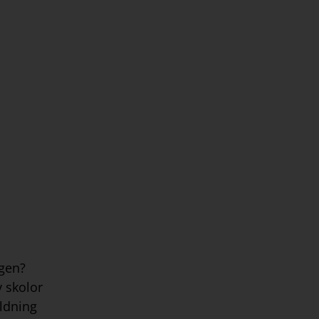
ngen?
v skolor
ildning