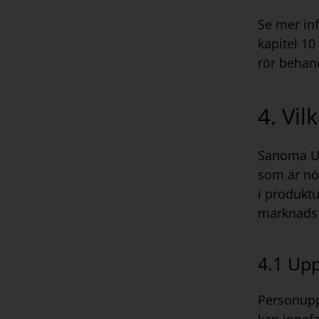
Se mer in
kapitel 10
rör behan
4. Vil
Sanoma Ut
som är nö
i produktu
marknadsf
4.1 Upp
Personuppg