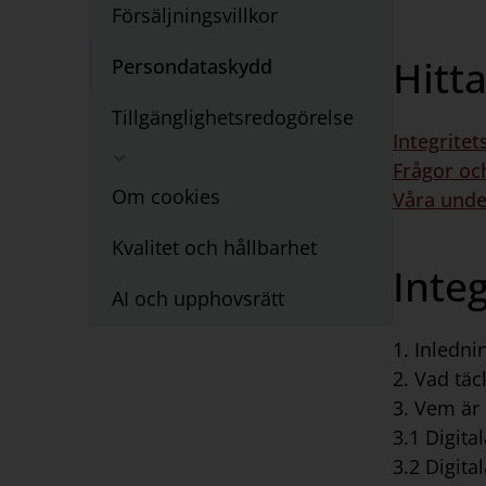
Försäljningsvillkor
Hitt
Persondataskydd
Tillgänglighetsredogörelse
Integritet
Visa
Frågor oc
nästa
Om cookies
Våra unde
nivå
Kvalitet och hållbarhet
Integ
AI och upphovsrätt
1. Inledni
2. Vad täc
3. Vem är
3.1 Digita
3.2 Digit