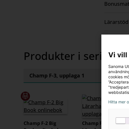
Bonusmat
Visa
innehåll
Lärarstöd 
Visa
innehåll
Produkter i serien
Vi vil
Sanoma Utb
användning
Champ F-3, upplaga 1
cookies mö
”Acceptera
"tredjepar
webbstatis
Hitta mer 
Champ F-2 Big
Champ F-2