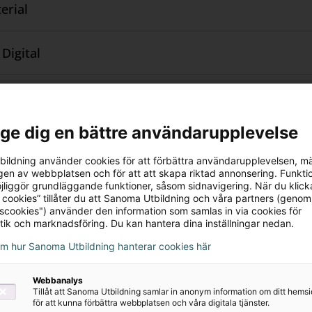
erial
Digital
l ge dig en bättre användarupplevelse
ildning använder cookies för att förbättra användarupplevelsen, m
en av webbplatsen och för att att skapa riktad annonsering. Funktio
jliggör grundläggande funktioner, såsom sidnavigering. När du klick
 cookies” tillåter du att Sanoma Utbildning och våra partners (genom
tscookies") använder den information som samlas in via cookies för
tik och marknadsföring. Du kan hantera dina inställningar nedan.
om hur Sanoma Utbildning hanterar cookies här
Webbanalys
Tillåt att Sanoma Utbildning samlar in anonym information om ditt hem
Champ F-3
för att kunna förbättra webbplatsen och våra digitala tjänster.