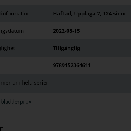
tinformation
Häftad, Upplaga 2, 124 sidor
ingsdatum
2022-08-15
glighet
Tillgänglig
9789152364611
 mer om hela serien
 blädderprov
rprov:
r