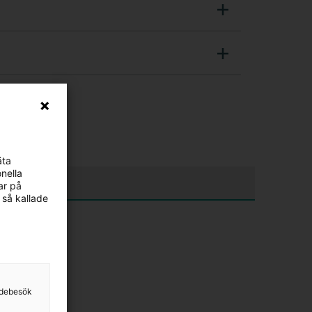
äta
nella
ar på
 så kallade
sidebesök