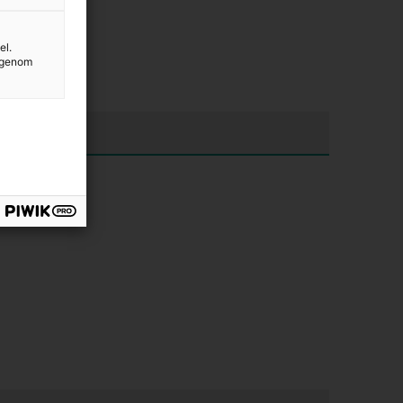
el.
g genom