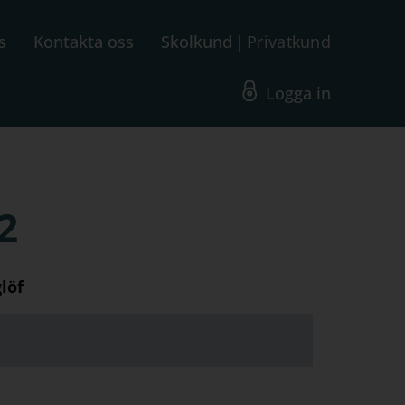
s
Kontakta oss
Skolkund
Privatkund
Logga in
2
löf