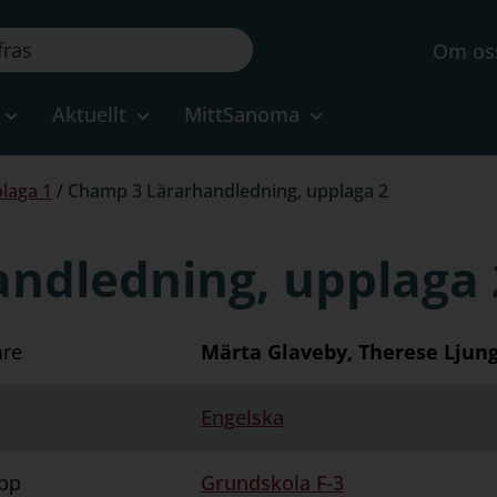
Om os
Aktuellt
MittSanoma
laga 1
/
Champ 3 Lärarhandledning, upplaga 2
ndledning, upplaga 
are
Märta Glaveby, Therese Ljung
Engelska
pp
Grundskola F-3