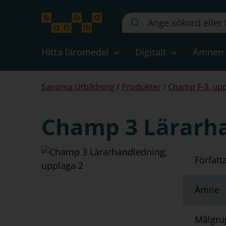
Sök
på
webbplatsen::
Hitta läromedel
Digitalt
Ämnen
Du
Sanoma Utbildning
/
Produkter
/
Champ F-3, upp
är
här:
Champ 3 Lärarha
Författ
Ämne
Målgru