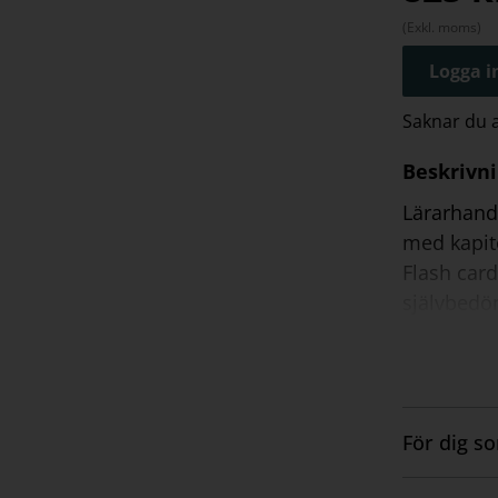
(Exkl. moms)
Logga in
Saknar du
Beskrivn
Lärarhand
med kapite
Flash card
självbedöm
För dig s
Visa
innehåll