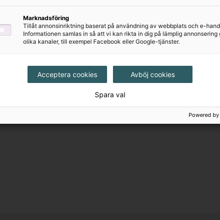
Lärarstöd Digital
(Skollicens)
Marknadsföring
Tillåt annonsinriktning baserat på användning av webbplats och e-hand
682 kr
Informationen samlas in så att vi kan rikta in dig på lämplig annonserin
olika kanaler, till exempel Facebook eller Google-tjänster.
Acceptera cookies
Avböj cookies
Spara val
Powered by