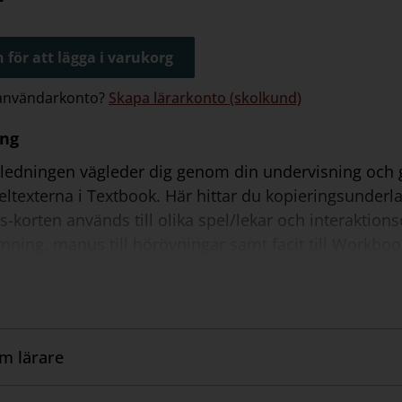
 för att lägga i varukorg
 användarkonto?
Skapa lärarkonto (skolkund)
ing
ledningen vägleder dig genom din undervisning och gu
ltexterna i Textbook. Här hittar du kopieringsunderla
s-korten används till olika spel/lekar och interaktio
ning, manus till hörövningar samt facit till Workboo
om lärare