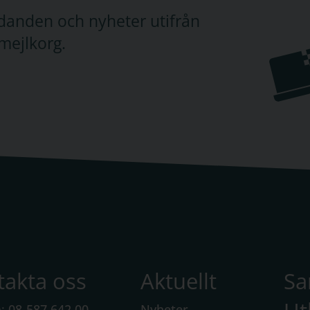
judanden och nyheter utifrån
mejlkorg.
takta oss
Aktuellt
S
n:
08-587 642 00
Nyheter