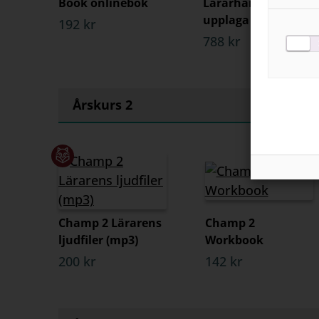
Book onlinebok
Lärarhandledning,
upplaga 2
192 kr
788 kr
Årskurs 2
Champ 2 Lärarens
Champ 2
ljudfiler (mp3)
Workbook
200 kr
142 kr