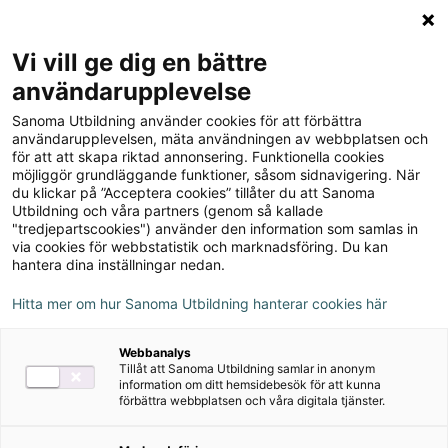
Logga in
Meny
Vi vill ge dig en bättre
Sök
användarupplevelse
på
Sanoma Utbildning använder cookies för att förbättra
webbplatsen::
Matematik Origo nivå 2b
användarupplevelsen, mäta användningen av webbplatsen och
för att att skapa riktad annonsering. Funktionella cookies
Lärarguide
möjliggör grundläggande funktioner, såsom sidnavigering. När
du klickar på ”Acceptera cookies” tillåter du att Sanoma
Utbildning och våra partners (genom så kallade
"tredjepartscookies") använder den information som samlas in
via cookies för webbstatistik och marknadsföring. Du kan
hantera dina inställningar nedan.
Rekommenderas med
Hitta mer om hur Sanoma Utbildning hanterar cookies här
Lärarstöd+
Webbanalys
Prov, övningsblad & aktiviteter
Tillåt att Sanoma Utbildning samlar in anonym
information om ditt hemsidebesök för att kunna
förbättra webbplatsen och våra digitala tjänster.
Författare