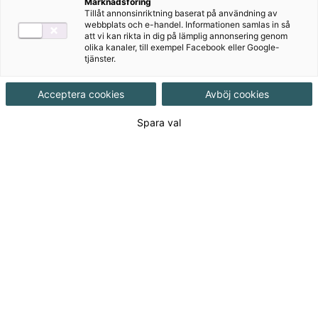
Niclas Larson, Daniel Dufåker, Attila Szabo,
Marknadsföring
Tillåt annonsinriktning baserat på användning av
Roger Fermsjö
webbplats och e-handel. Informationen samlas in så
att vi kan rikta in dig på lämplig annonsering genom
olika kanaler, till exempel Facebook eller Google-
tjänster.
Ämne
Matematik
Acceptera cookies
Avböj cookies
Målgrupp
Gymnasial/Vuxen
Spara val
Produktinformation
Häftad, Upplaga 1, 400 sidor
Utgivningsdatum
2026-02-06
Tillgänglighet
Tillgänglig
ISBN
9789152366325