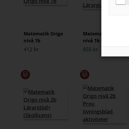
Matematik Origo
Matematik Origo
nivå 1b
nivå 1b Lärarguide
412 kr
855 kr