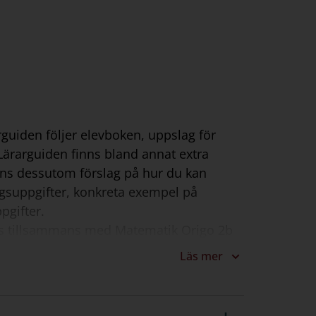
rguiden följer elevboken, uppslag för
I Lärarguiden finns bland annat extra
inns dessutom förslag på hur du kan
gsuppgifter, konkreta exempel på
pgifter.
as tillsammans med Matematik Origo 2b
Läs mer