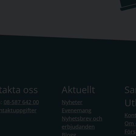
takta oss
Aktuellt
S
Ut
n:
08-587 642 00
Nyheter
ntaktuppgifter
Evenemang
Kont
Nyhetsbrev och
Om 
erbjudanden
Förs
Blogg