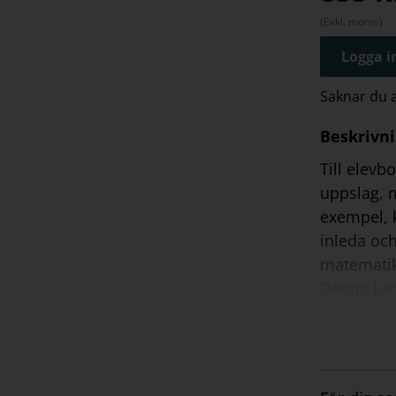
(Exkl. moms)
Logga in
Saknar du
Beskrivn
Till elevb
uppslag, m
exempel, k
inleda oc
matematik
Denna Lär
upplaga G
Detta ing
Extra e
Didaktis