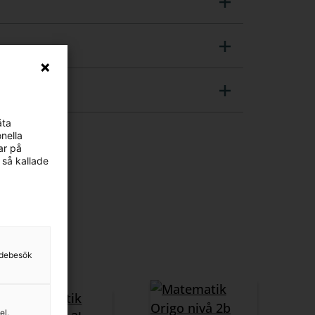
äta
nella
ar på
 så kallade
01
sidebesök
el.