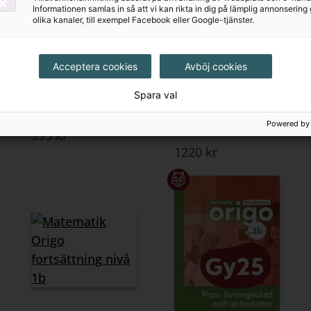
Informationen samlas in så att vi kan rikta in dig på lämplig annonserin
olika kanaler, till exempel Facebook eller Google-tjänster.
Acceptera cookies
Avböj cookies
Matematik Origo
Matematik Origo
Spara val
nivå 1b Lärarstöd+
nivå 1b Prov,
(Skollicens)
övningsblad,
Powered by
aktiviteter
995 kr
1220 kr