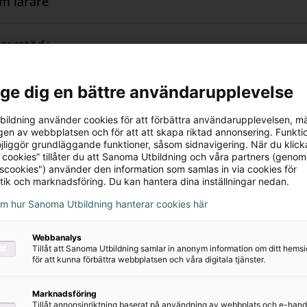
om lärare
lösningsuppgifter
starter + Exituppgifter
rarstöd+
ska utvikningar
arer och ledtrådar till uppgifter
och Kontakt
l ge dig en bättre användarupplevelse
ar till bokens Nivå 3-uppgifter
ildning använder cookies för att förbättra användarupplevelsen, m
en av webbplatsen och för att att skapa riktad annonsering. Funktio
jliggör grundläggande funktioner, såsom sidnavigering. När du klick
kommenderar:
 cookies” tillåter du att Sanoma Utbildning och våra partners (genom
tscookies") använder den information som samlas in via cookies för
tik och marknadsföring. Du kan hantera dina inställningar nedan.
l prov, övningsblad och aktiviteter, ISBN: 97891523694
om hur Sanoma Utbildning hanterar cookies här
l Lärarstöd+, ISBN: 9789152369388
Webbanalys
Tillåt att Sanoma Utbildning samlar in anonym information om ditt hem
för att kunna förbättra webbplatsen och våra digitala tjänster.
Marknadsföring
Tillåt annonsinriktning baserat på användning av webbplats och e-hand