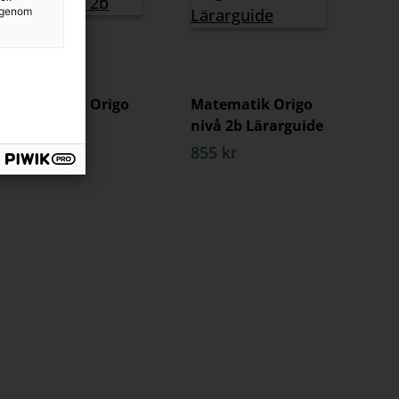
g genom
Matematik Origo
Matematik Origo
nivå 2b
nivå 2b Lärarguide
412 kr
855 kr