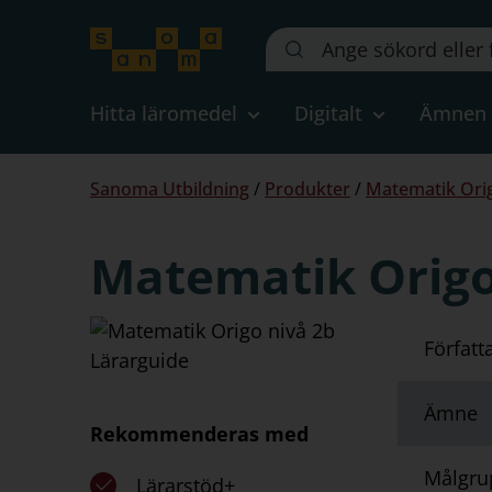
Sök
på
webbplatsen::
Hitta läromedel
Digitalt
Ämnen
Du
Sanoma Utbildning
/
Produkter
/
Matematik Orig
är
här:
Matematik Origo
Författ
Ämne
Rekommenderas med
Målgru
Lärarstöd+