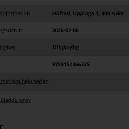
tinformation
Häftad, Upplaga 1, 400 sidor
ingsdatum
2026-02-06
glighet
Tillgänglig
9789152366325
 mer om hela serien
 blädderprov
rprov:
r