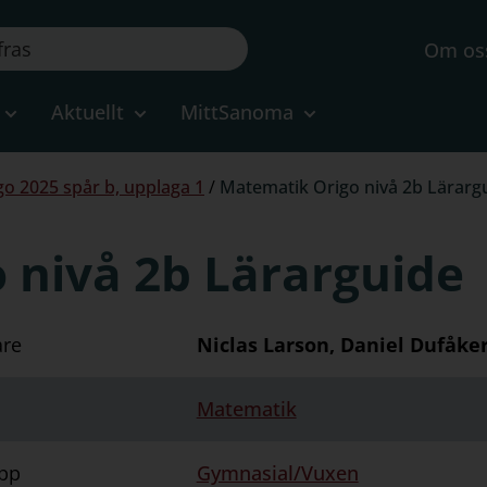
Om os
Aktuellt
MittSanoma
o 2025 spår b, upplaga 1
/
Matematik Origo nivå 2b Lärarg
 nivå 2b Lärarguide
are
Niclas Larson, Daniel Dufåker
Matematik
pp
Gymnasial/Vuxen