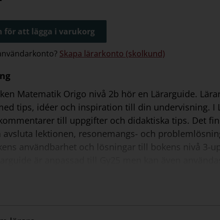
 för att lägga i varukorg
 användarkonto?
Skapa lärarkonto (skolkund)
ing
oken Matematik Origo nivå 2b hör en Lärarguide. Lära
ed tips, idéer och inspiration till din undervisning. 
ommentarer till uppgifter och didaktiska tips. Det f
h avsluta lektionen, resonemangs- och problemlösnin
ens användbarhet och lösningar till bokens nivå 3-up
arguide är anpassad till Gy25 men kan även använd
y21.
år:
xempel
ka tips