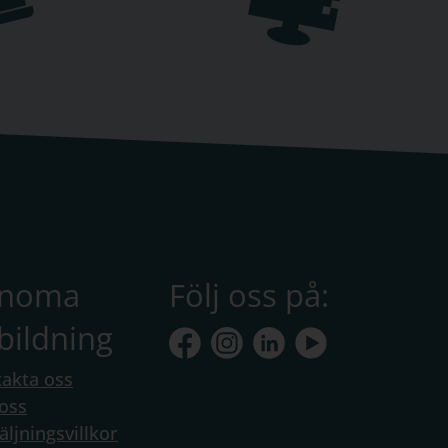
anoma
Följ oss på:
bildning
akta oss
oss
äljningsvillkor