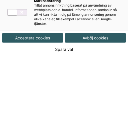
Marknadsföring
Tillåt annonsinriktning baserat på användning av
Målgrupp
Vuxenutbildning
,
Gymnasial/Vuxen
webbplats och e-handel. Informationen samlas in så
att vi kan rikta in dig på lämplig annonsering genom
olika kanaler, till exempel Facebook eller Google-
tjänster.
Produktinformation
Häftad, Upplaga 3
Acceptera cookies
Avböj cookies
Utgivningsdatum
2021-06-08
Spara val
Tillgänglighet
Tillgänglig
ISBN
9789152359082
Länk
Läs mer om hela serien
till
serie:
Länk
Läs blädderprov
till
blädderprov: