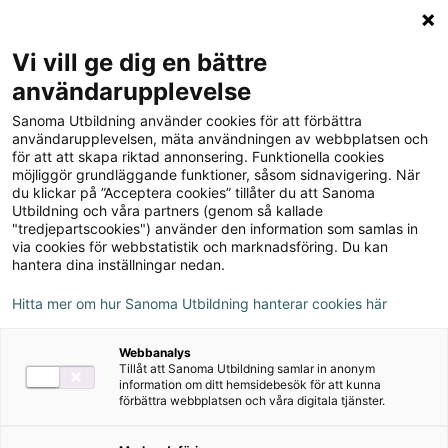
Logga in
Meny
Vi vill ge dig en bättre
Sök
användarupplevelse
på
Sanoma Utbildning använder cookies för att förbättra
webbplatsen::
Matematik Origo 1b,
användarupplevelsen, mäta användningen av webbplatsen och
för att att skapa riktad annonsering. Funktionella cookies
upplaga 3
möjliggör grundläggande funktioner, såsom sidnavigering. När
du klickar på ”Acceptera cookies” tillåter du att Sanoma
Utbildning och våra partners (genom så kallade
"tredjepartscookies") använder den information som samlas in
via cookies för webbstatistik och marknadsföring. Du kan
hantera dina inställningar nedan.
Författare
Hitta mer om hur Sanoma Utbildning hanterar cookies här
Attila Szabo, Niclas Larson, Roger Fermsjö,
Webbanalys
Daniel Dufåker
Tillåt att Sanoma Utbildning samlar in anonym
information om ditt hemsidebesök för att kunna
förbättra webbplatsen och våra digitala tjänster.
Ämne
Matematik