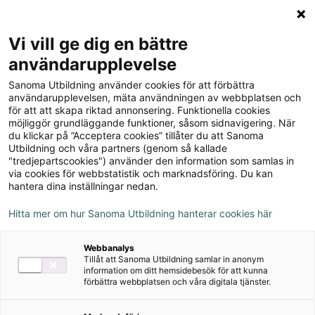
Logga in
Meny
Vi vill ge dig en bättre
Sök
användarupplevelse
på
Sanoma Utbildning använder cookies för att förbättra
webbplatsen::
Matematik Origo 2b,
användarupplevelsen, mäta användningen av webbplatsen och
för att att skapa riktad annonsering. Funktionella cookies
upplaga 3
möjliggör grundläggande funktioner, såsom sidnavigering. När
du klickar på ”Acceptera cookies” tillåter du att Sanoma
Utbildning och våra partners (genom så kallade
"tredjepartscookies") använder den information som samlas in
via cookies för webbstatistik och marknadsföring. Du kan
hantera dina inställningar nedan.
Författare
Hitta mer om hur Sanoma Utbildning hanterar cookies här
Attila Szabo, Niclas Larson, Daniel Dufåker,
Webbanalys
Roger Fermsjö
Tillåt att Sanoma Utbildning samlar in anonym
information om ditt hemsidebesök för att kunna
förbättra webbplatsen och våra digitala tjänster.
Ämne
Matematik