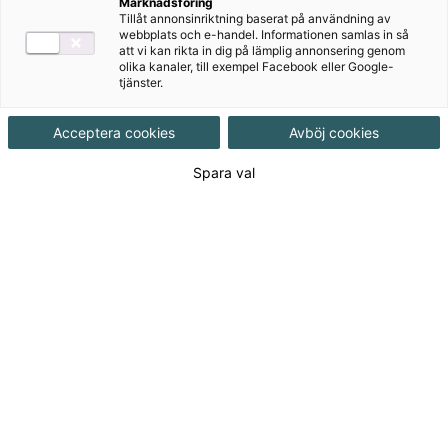
Marknadsföring
Tillåt annonsinriktning baserat på användning av
Målgrupp
Vuxenutbildning
,
Gymnasial/Vuxen
webbplats och e-handel. Informationen samlas in så
att vi kan rikta in dig på lämplig annonsering genom
olika kanaler, till exempel Facebook eller Google-
tjänster.
Produktinformation
Häftad, Upplaga 3
Acceptera cookies
Avböj cookies
Utgivningsdatum
2022-01-18
Spara val
Tillgänglighet
Tillgänglig
ISBN
9789152360521
Länk
Läs mer om hela serien
till
serie:
Länk
Läs blädderprov
till
blädderprov: