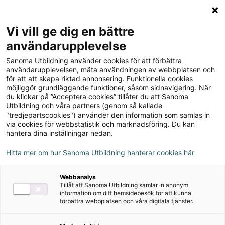
Logga in
Meny
Vi vill ge dig en bättre
Sök
användarupplevelse
på
Sanoma Utbildning använder cookies för att förbättra
webbplatsen::
användarupplevelsen, mäta användningen av webbplatsen och
Du
Blogg
för att att skapa riktad annonsering. Funktionella cookies
är
”Det
möjliggör grundläggande funktioner, såsom sidnavigering. När
här:
sfi-
du klickar på ”Acceptera cookies” tillåter du att Sanoma
”Det sfi-läromedel jag själv
Utbildning och våra partners (genom så kallade
läromedel
"tredjepartscookies") använder den information som samlas in
saknade som lärare”
jag
via cookies för webbstatistik och marknadsföring. Du kan
själv
hantera dina inställningar nedan.
saknade
Sva Sfi
9 mars 2026
Hitta mer om hur Sanoma Utbildning hanterar cookies här
som
lärare”
Vår förläggare Sophie Roivas har över tio
Webbanalys
års erfarenhet som sfi-lärare – erfarenheter
Tillåt att Sanoma Utbildning samlar in anonym
information om ditt hemsidebesök för att kunna
som låg till grund när hon tog fram
förbättra webbplatsen och våra digitala tjänster.
läromedlet Lagom. Här berättar hon vad