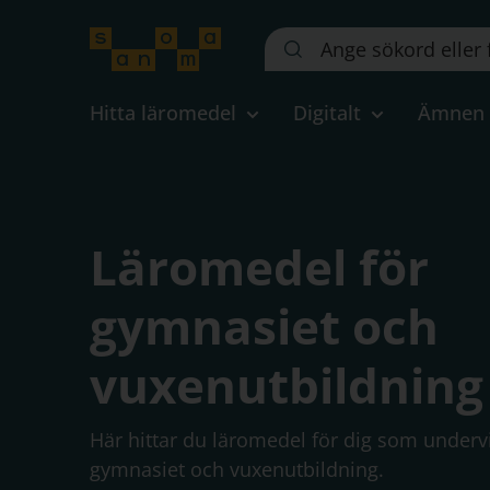
Sök
på
webbplatsen::
Hitta läromedel
Digitalt
Ämnen
Läromedel för
gymnasiet och
vuxenutbildning
Här hittar du läromedel för dig som undervi
gymnasiet och vuxenutbildning.