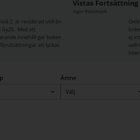
Vistas Fortsättning
Inger Rönnmark
ivå 2 är reviderad utifrån
Onli
 Gy25. Med ett
boke
erande innehåll ger boken
ej in
förutsättningar att lyckas
valfr
inte
yp
Ämne
Välj