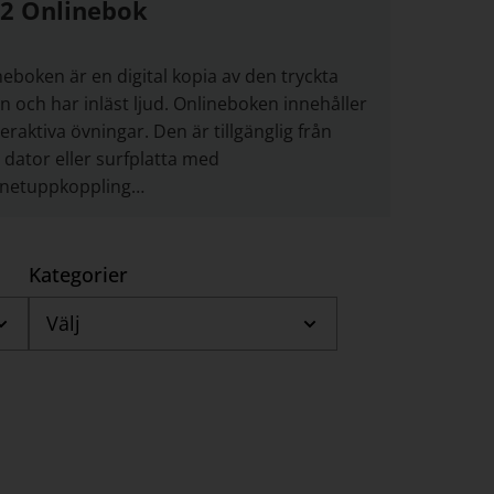
 2 Onlinebok
neboken är en digital kopia av den tryckta
n och har inläst ljud. Onlineboken innehåller
teraktiva övningar. Den är tillgänglig från
i dator eller surfplatta med
rnetuppkoppling…
Kategorier
Välj