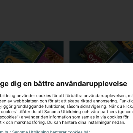
Serie
l ge dig en bättre användarupplevelse
 Campus Gy25
Naturkunskap Gy25
ildning använder cookies för att förbättra användarupplevelsen, m
en av webbplatsen och för att att skapa riktad annonsering. Funktio
 Campus är ett modernt
Den nya upplagan av vår
jliggör grundläggande funktioner, såsom sidnavigering. När du klick
l i biologi för
uppskattade serie Natur
 cookies” tillåter du att Sanoma Utbildning och våra partners (genom
tscookies") använder den information som samlas in via cookies för
et. På ett utmanande
är helt anpassad efter G
tik och marknadsföring. Du kan hantera dina inställningar nedan.
irerande sätt...
den nya ämnesplanen...
om hur Sanoma Utbildning hanterar cookies här