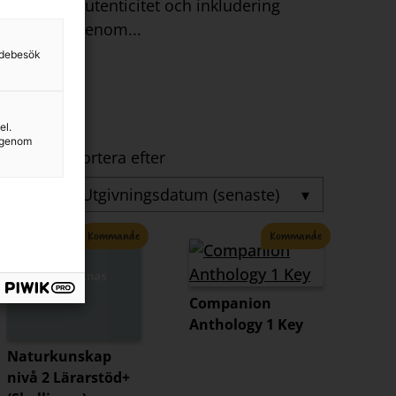
autenticitet och inkludering
genom...
sidebesök
el.
g genom
Sortera efter
▾
Kommande
Kommande
Companion
Anthology 1 Key
Naturkunskap
nivå 2 Lärarstöd+