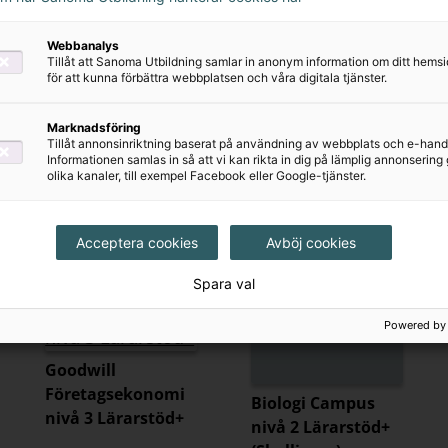
Webbanalys
Tillåt att Sanoma Utbildning samlar in anonym information om ditt hem
för att kunna förbättra webbplatsen och våra digitala tjänster.
Visa 24 till
Marknadsföring
Tillåt annonsinriktning baserat på användning av webbplats och e-hand
Informationen samlas in så att vi kan rikta in dig på lämplig annonserin
olika kanaler, till exempel Facebook eller Google-tjänster.
Acceptera cookies
Avböj cookies
Kommande
Kommande
Spara val
Powered by
Goodwill
Företagsekonomi
Biologi Campus
nivå 3 Lärarstöd+
nivå 2 Lärarstöd+