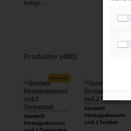
tydliga...
Produkter (
480
)
Kommande
Kommande
Goodwill
Företagsekonomi
Goodwill
nivå 3 Textbok
Företagsekonomi
nivå 3 Övningsbok