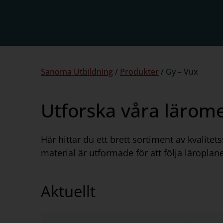
Du
Sanoma Utbildning
/
Produkter
/
Gy – Vux
är
här:
Utforska våra lärom
Här hittar du ett brett sortiment av kvalit
material är utformade för att följa läroplan
Aktuellt