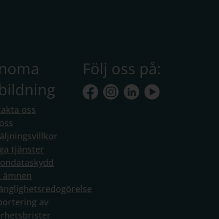
anoma
Följ oss på:
bildning
akta oss
oss
äljningsvillkor
ga tjänster
sondataskydd
a ämnen
gänglighetsredogörelse
ortering av
rhetsbrister