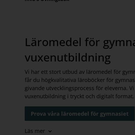
Läromedel för gymna
vuxenutbildning
Vi har ett stort utbud av läromedel för gy
får du högkvalitativa läroböcker för gymnasie
givande utvecklingsprocess för eleverna. V
vuxenutbildning i tryckt och digitalt format.
Prova våra läromedel för gymnasiet
Läroböcker för gymn
Läs mer