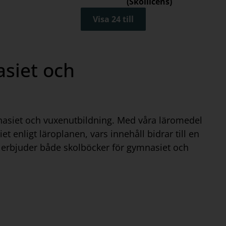
(Skollicens)
Visa 24 till
siet och
mnasiet och vuxenutbildning. Med våra läromedel
t enligt läroplanen, vars innehåll bidrar till en
i erbjuder både skolböcker för gymnasiet och
asiet