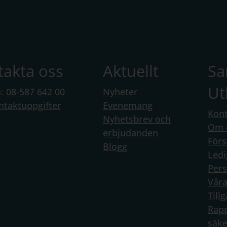
ar, där vi erbjuder läroböcker för
nstående för gymnasieutbildningar.
takta oss
Aktuellt
S
la läromedel. I Kampus finns digitala läromedel i
Ut
medel med interaktiva övningar, onlineböcker och
n:
08-587 642 00
Nyheter
 lärarmaterial. Svenska Impulser 1, Ledarskap
ntaktuppgifter
Evenemang
Kont
gliga som heldigitala läromedel, medan de flesta
Nyhetsbrev och
Om 
nlineböcker. I de heldigitala läromedlen i
erbjudanden
Förs
a till innehåll i form av till exempel egna
Blogg
Ledi
Per
Vår
Till
Rapp
säke