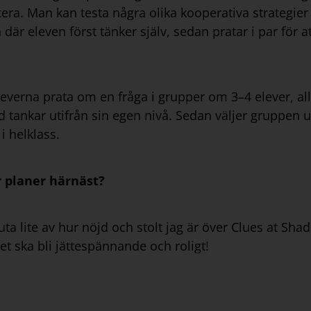
ra. Man kan testa några olika kooperativa strategier 
är eleven först tänker själv, sedan pratar i par för att
eleverna prata om en fråga i grupper om 3–4 elever, alla
ankar utifrån sin egen nivå. Sedan väljer gruppen 
i helklass.
r planer härnäst?
njuta lite av hur nöjd och stolt jag är över Clues at S
et ska bli jättespännande och roligt!