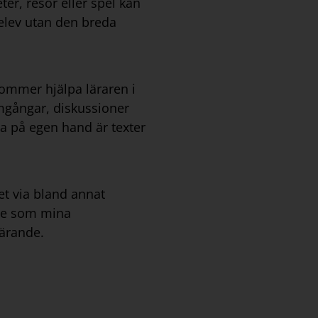
er, resor eller spel kan
 elev utan den breda
 kommer hjälpa läraren i
omgångar, diskussioner
ba på egen hand är texter
et via bland annat
ete som mina
lärande.