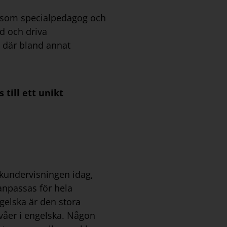
r som specialpedagog och
ed och driva
, där bland annat
 till ett unikt
skundervisningen idag,
anpassas för hela
gelska är den stora
ivåer i engelska. Någon