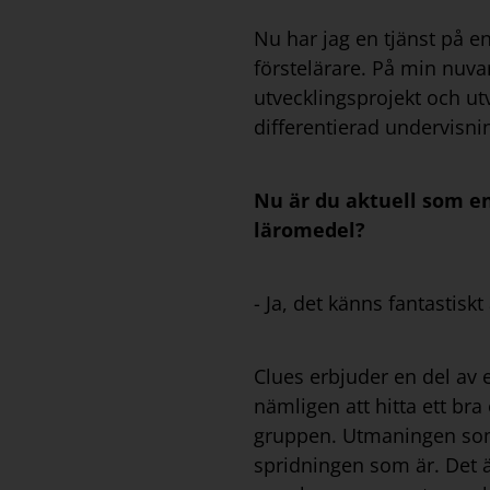
Nu har jag en tjänst på 
förstelärare. På min nuva
utvecklingsprojekt och ut
differentierad undervisnin
Nu är du aktuell som en 
läromedel?
- Ja, det känns fantastiskt
Clues erbjuder en del av
nämligen att hitta ett br
gruppen. Utmaningen som d
spridningen som är. Det är