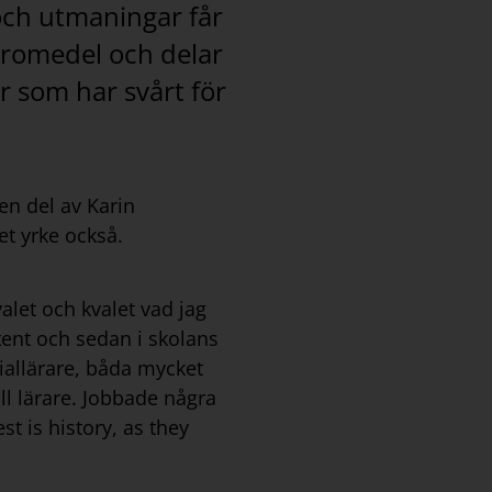
 och utmaningar får
läromedel och delar
r som har svårt för
en del av Karin
et yrke också.
 valet och kvalet vad jag
tent och sedan i skolans
iallärare, båda mycket
ill lärare. Jobbade några
st is history, as they