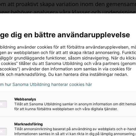
r om att proaktivt skapa variation inom den gemensa
ger behöver analysera våra klasser och undervisnings
asserna som jag undervisar? Vad kommer uppfattas som 
erar vi sedan undervisningen. Vårt mål med differenti
l ge dig en bättre användarupplevelse
ra flesta elever.
ildning använder cookies för att förbättra användarupplevelsen, m
en av webbplatsen och för att att skapa riktad annonsering. Funktio
aft nytta av din erfarenhet som specialpedagog i 
jliggör grundläggande funktioner, såsom sidnavigering. När du klick
 cookies” tillåter du att Sanoma Utbildning och våra partners (genom
tscookies") använder den information som samlas in via cookies för
tik och marknadsföring. Du kan hantera dina inställningar nedan.
lika förutsättningar, utmaningar och behov har hjälpt
om hur Sanoma Utbildning hanterar cookies här
a processen frågat mig själv hur materialet kommer u
a sig an olika uppgifter och vilket stöd de behöver f
Webbanalys
t. Det har verkligen genomsyrat hela mitt tankesätt oc
Tillåt att Sanoma Utbildning samlar in anonym information om ditt hem
 att deras självförtroende i engelska ska öka och int
för att kunna förbättra webbplatsen och våra digitala tjänster.
Marknadsföring
Tillåt annonsinriktning baserat på användning av webbplats och e-hand
r man som lärare kan stötta elever som tycker de
Informationen samlas in så att vi kan rikta in dig på lämplig annonserin