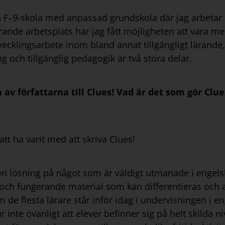
en F–9-skola med anpassad grundskola där jag arbeta
rande arbetsplats har jag fått möjligheten att vara m
vecklingsarbete inom bland annat tillgängligt lärande
g och tillgänglig pedagogik är två stora delar.
av författarna till Clues! Vad är det som gör Clues
 att ha varit med att skriva Clues!
 en lösning på något som är väldigt utmanade i engel
a och fungerande material som kan differentieras och 
e flesta lärare står inför idag i undervisningen i en
 inte ovanligt att elever befinner sig på helt skilda n