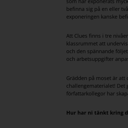
som har exponerats mycket 
befinna sig på en eller t
exponeringen kanske befinn
Att Clues finns i tre nivå
klassrummet att undervisa
och den spännande följetå
och arbetsuppgifter anpas
Grädden på moset är att d
challengematerialet! Det 
författarkollegor har skap
Hur har ni tänkt kring d