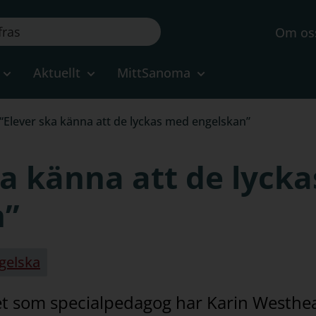
Om os
Aktuellt
MittSanoma
“Elever ska känna att de lyckas med engelskan”
ka känna att de lyck
n”
gelska
t som specialpedagog har Karin Westhe