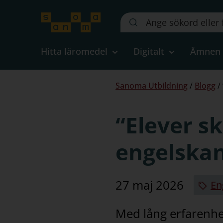
Sök
på
webbplatsen::
Hitta läromedel
Digitalt
Ämnen
Du
Sanoma Utbildning
/
Blogg
/
är
här:
“Elever s
engelska
27 maj 2026
En
Med lång erfarenhe