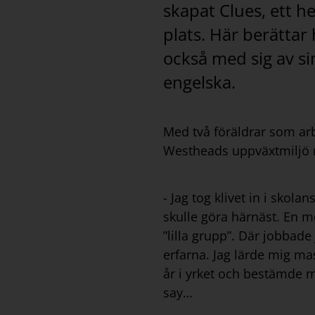
skapat Clues, ett h
plats. Här berättar
också med sig av si
engelska.
Med två föräldrar som arb
Westheads uppväxtmiljö me
- Jag tog klivet in i skola
skulle göra härnäst. En m
”lilla grupp”. Där jobbad
erfarna. Jag lärde mig mas
år i yrket och bestämde mi
say…