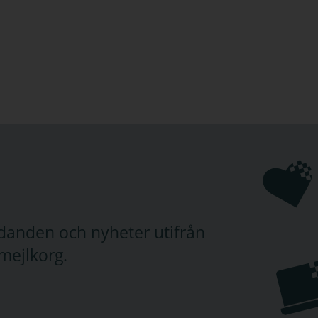
judanden och nyheter utifrån
mejlkorg.