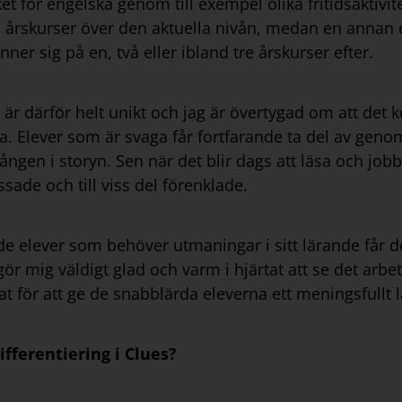
för engelska genom till exempel olika fritidsaktivitet
vå årskurser över den aktuella nivån, medan en annan
er sig på en, två eller ibland tre årskurser efter.
er är därför helt unikt och jag är övertygad om att det
. Elever som är svaga får fortfarande ta del av gen
ngen i storyn. Sen när det blir dags att läsa och job
sade och till viss del förenklade.
e elever som behöver utmaningar i sitt lärande får d
gör mig väldigt glad och varm i hjärtat att se det arb
at för att ge de snabblärda eleverna ett meningsfullt 
ifferentiering i Clues?