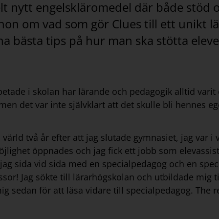
elt nytt engelskläromedel där både stöd
 hon om vad som gör Clues till ett unikt 
na bästa tips på hur man ska stötta eleve
etade i skolan har lärande och pedagogik alltid varit 
n det var inte självklart att det skulle bli hennes eg
ns värld två år efter att jag slutade gymnasiet, jag var i
öjlighet öppnades och jag fick ett jobb som elevassis
e jag sida vid sida med en specialpedagog och en spec
sor! Jag sökte till lärarhögskolan och utbildade mig t
g sedan för att läsa vidare till specialpedagog. The re