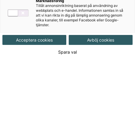
Marknadsföring
har föreslagit satsningar för att öka
Tillåt annonsinriktning baserat på användning av
webbplats och e-handel. Informationen samlas in så
läskunnigheten.
att vi kan rikta in dig på lämplig annonsering genom
olika kanaler, till exempel Facebook eller Google-
tjänster.
Genom en artikelserie på temat läsning, vill
vi ge läsinspiration och tips för att stärka
Acceptera cookies
Avböj cookies
läsförmågan hos alla elever, oavsett ålder
Spara val
och förutsättningar.
Vi har bett våra erfarna och inspirerande
läromedelsförfattare i svenska att dela med
sig av sina tankar på temat läsning. Först ut
är Pernilla Gesén, författare till böckerna
om roboten Robin, som berättar om sin
egen väg till att knäcka läskoden.
Hurra en läsebok!