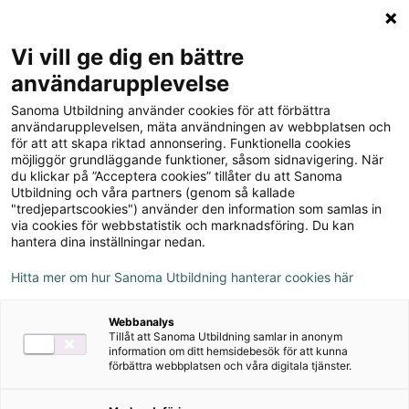
Logga in
Meny
Vi vill ge dig en bättre
Sök
användarupplevelse
på
Sanoma Utbildning använder cookies för att förbättra
webbplatsen::
användarupplevelsen, mäta användningen av webbplatsen och
Du
Blogg
för att att skapa riktad annonsering. Funktionella cookies
är
Hurra
möjliggör grundläggande funktioner, såsom sidnavigering. När
här:
en
du klickar på ”Acceptera cookies” tillåter du att Sanoma
Hurra en läsebok!
Utbildning och våra partners (genom så kallade
läsebok!
"tredjepartscookies") använder den information som samlas in
via cookies för webbstatistik och marknadsföring. Du kan
18 april 2023
hantera dina inställningar nedan.
Artikelserie: Läsning
Svenska F-3
Hitta mer om hur Sanoma Utbildning hanterar cookies här
Webbanalys
Svenska
Tillåt att Sanoma Utbildning samlar in anonym
information om ditt hemsidebesök för att kunna
förbättra webbplatsen och våra digitala tjänster.
Statistiken visar att barn och ungdomar
läser allt mindre på fritiden och regeringen