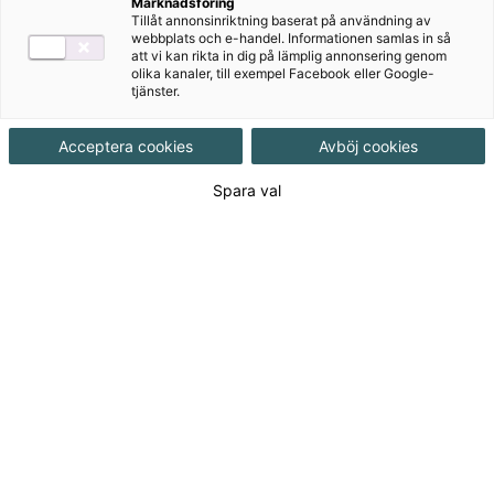
Marknadsföring
Tillåt annonsinriktning baserat på användning av
Träna grammatik med hjälp av de nya
webbplats och e-handel. Informationen samlas in så
uppdaterade utgåvorna av Första och Andra
att vi kan rikta in dig på lämplig annonsering genom
olika kanaler, till exempel Facebook eller Google-
övningsboken i svensk grammatik!
tjänster.
Böckerna är avsedda för sfi, sva och
Acceptera cookies
Avböj cookies
svenska som främmande språk. De passar
Spara val
utmärkt för självstudier och därför finns nu
även facit längst bak i böckerna.
Produkter i serien