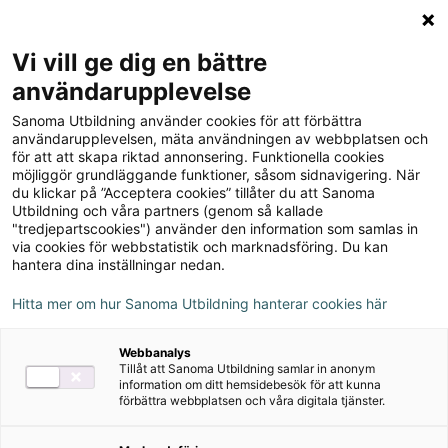
Logga in
Meny
Vi vill ge dig en bättre
Sök
användarupplevelse
på
Första och andra
Sanoma Utbildning använder cookies för att förbättra
webbplatsen::
användarupplevelsen, mäta användningen av webbplatsen och
övningsboken i
för att att skapa riktad annonsering. Funktionella cookies
möjliggör grundläggande funktioner, såsom sidnavigering. När
grammatik, upplaga 2
du klickar på ”Acceptera cookies” tillåter du att Sanoma
Utbildning och våra partners (genom så kallade
"tredjepartscookies") använder den information som samlas in
Om serien
via cookies för webbstatistik och marknadsföring. Du kan
hantera dina inställningar nedan.
Hitta mer om hur Sanoma Utbildning hanterar cookies här
Webbanalys
Tillåt att Sanoma Utbildning samlar in anonym
information om ditt hemsidebesök för att kunna
förbättra webbplatsen och våra digitala tjänster.