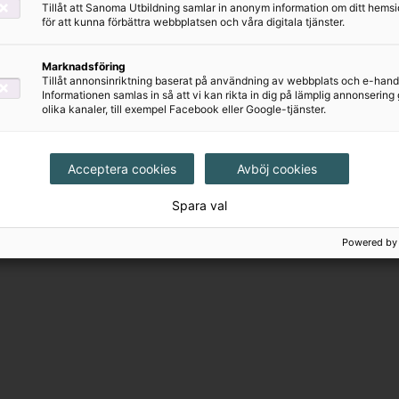
Tillåt att Sanoma Utbildning samlar in anonym information om ditt hem
för att kunna förbättra webbplatsen och våra digitala tjänster.
Milli matematik
Milli matematik
Marknadsföring
1B Elevbok
1B Elevbok X (extra
Tillåt annonsinriktning baserat på användning av webbplats och e-hand
stödjande)
Informationen samlas in så att vi kan rikta in dig på lämplig annonserin
157 kr
olika kanaler, till exempel Facebook eller Google-tjänster.
157 kr
Acceptera cookies
Avböj cookies
Spara val
Powered by