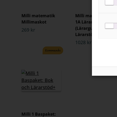
Milli matematik
Milli matematik
Millimaskot
1A Lärarpaket
(Lärarguide +
269 kr
Lärarstöd+)
1028 kr
Kommande
Milli 1 Baspaket: