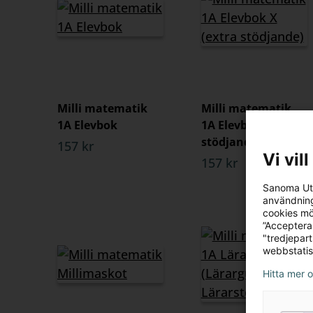
Milli matematik
Milli matematik
1A Elevbok
1A Elevbok X (extra
stödjande)
157 kr
Vi vil
157 kr
Sanoma Utb
användning
cookies mö
”Acceptera
"tredjepar
webbstatis
Hitta mer 