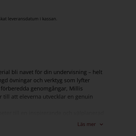
nskat leveransdatum i kassan.
rial bli navet för din undervisning – helt
ngd övningar och verktyg som lyfter
t förberedda genomgångar, Millis
till att eleverna utvecklar en genuin
ter till en inspirerande och välplanerad
else som väcker elevernas intresse för
Läs mer
orgen tillsammans som bidrar till