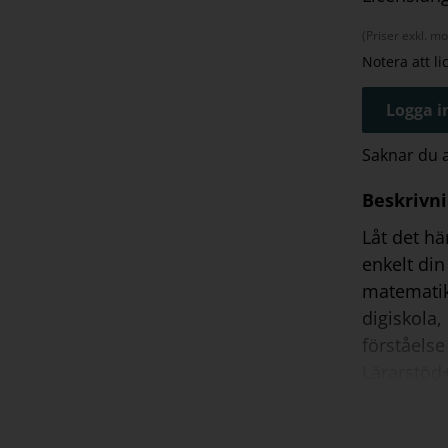
(Priser exkl. m
Notera att l
Logga in
Saknar du
Beskrivn
Låt det hä
enkelt din
matematik
digiskola,
förståelse
Lärarstöd+
undervisni
matematik