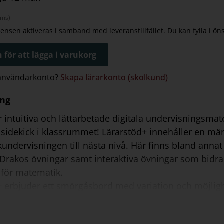
oms)
icensen aktiveras i samband med leveranstillfället. Du kan fylla i ö
 för att lägga i varukorg
 användarkonto?
Skapa lärarkonto (skolkund)
ing
r intuitiva och lättarbetade digitala undervisningsmate
 sidekick i klassrummet! Lärarstöd+ innehåller en mä
undervisningen till nästa nivå. Här finns bland anna
 Drakos övningar samt interaktiva övningar som bidrar 
 för matematik.
 erbjuder ett smörgåsbord med variation och möjlighe
ng. Vad sägs som att starta en lektion med en berätt
? Eller att spela spelen Dubbelmästaren eller Räknek