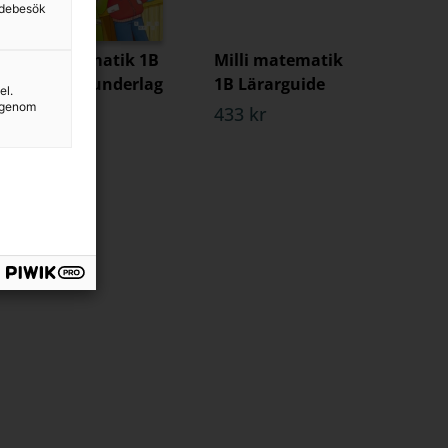
sidebesök
Milli matematik 1B
Milli matematik
Kopieringsunderlag
1B Lärarguide
el.
g genom
324 kr
433 kr