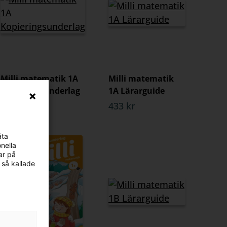
Milli matematik 1A
Milli matematik
Kopieringsunderlag
1A Lärarguide
324 kr
433 kr
äta
nella
ar på
 så kallade