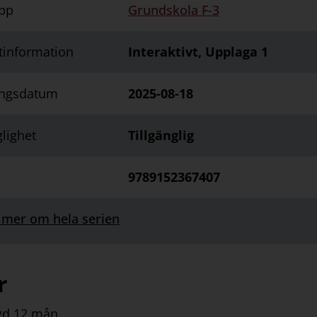
pp
Grundskola F-3
tinformation
Interaktivt, Upplaga 1
ingsdatum
2025-08-18
glighet
Tillgänglig
9789152367407
 mer om hela serien
r
gd 12 mån