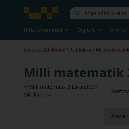
Sök
på
webbplatsen::
Hitta läromedel
Digitalt
Ämnen
Du
Sanoma Utbildning
/
Produkter
/
Milli matematik
är
här:
Milli matematik 
Författ
Ämne