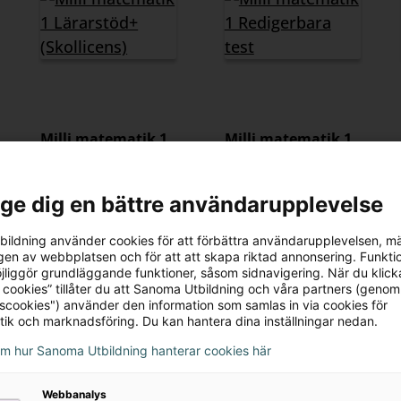
Milli matematik 1
Milli matematik 1
Lärarstöd+
Redigerbara test
(Skollicens)
216 kr
l ge dig en bättre användarupplevelse
995 kr
ildning använder cookies för att förbättra användarupplevelsen, m
en av webbplatsen och för att att skapa riktad annonsering. Funktio
jliggör grundläggande funktioner, såsom sidnavigering. När du klick
 cookies” tillåter du att Sanoma Utbildning och våra partners (genom
tscookies") använder den information som samlas in via cookies för
tik och marknadsföring. Du kan hantera dina inställningar nedan.
om hur Sanoma Utbildning hanterar cookies här
Webbanalys