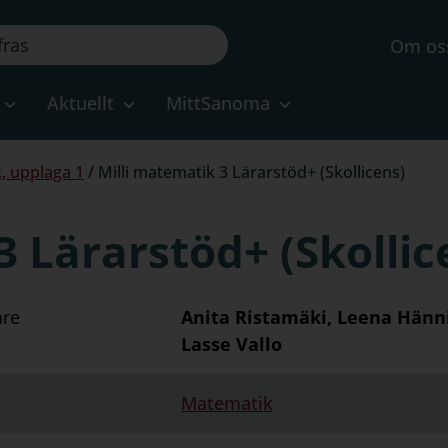
Om os
Aktuellt
MittSanoma
, upplaga 1
/
Milli matematik 3 Lärarstöd+ (Skollicens)
3 Lärarstöd+ (Skollic
are
Anita Ristamäki, Leena Hänni
Lasse Vallo
Matematik