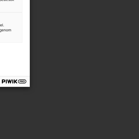
el.
g genom