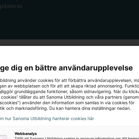
ppdateras
l ge dig en bättre användarupplevelse
ildning använder cookies för att förbättra användarupplevelsen, m
äromedel,
en av webbplatsen och för att att skapa riktad annonsering. Funktio
jliggör grundläggande funktioner, såsom sidnavigering. När du klick
komma igång?
 cookies” tillåter du att Sanoma Utbildning och våra partners (genom
tscookies") använder den information som samlas in via cookies för
tik och marknadsföring. Du kan hantera dina inställningar nedan.
om hur Sanoma Utbildning hanterar cookies här
Webbanalys
Tillåt att Sanoma Utbildning samlar in anonym information om ditt hem