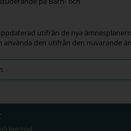
ll studerande på Barn- och
r uppdaterad utifrån de nya ämnesplanern
an använda den utifrån den nuvarande 
5.
t
 och beprövad