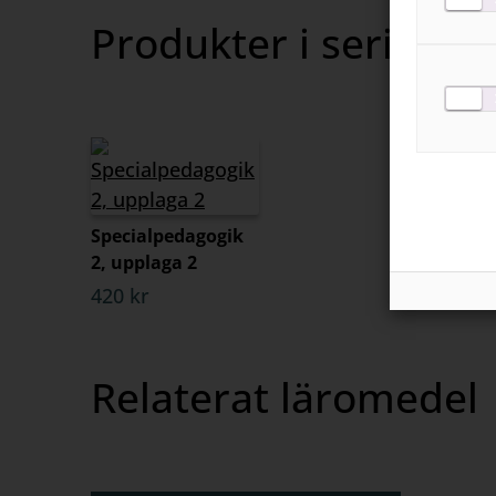
Produkter i serien
Specialpedagogik
2, upplaga 2
420 kr
Relaterat läromedel