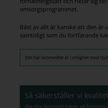
förhållningssätt och riktar sig ti
omsorgsprogrammet.
Bäst av allt är kanske att den ä
samtidigt som du fortfarande k
Det här läromedlet är i enlighet med Gy2
Så säkerställer vi kvalite
Alla våra läromedel bygger på forskning