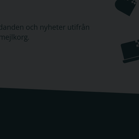
judanden och nyheter utifrån
mejlkorg.