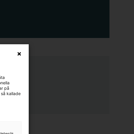
äta
nella
ar på
 så kallade
sidebesök