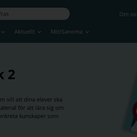
Om os
Aktuellt
MittSanoma
k 2
 vill att dina elever ska
terial för att lära sig om
l konkreta kunskaper som