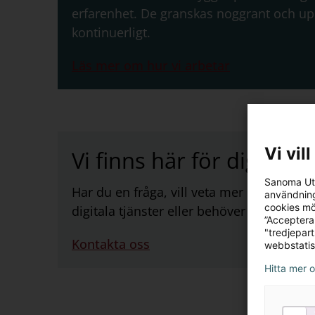
erfarenhet. De granskas noggrant och u
kontinuerligt.
Läs mer om hur vi arbetar
Vi vil
Vi finns här för dig
Sanoma Utb
Har du en fråga, vill veta mer om våra l
användning
cookies mö
digitala tjänster eller behöver stöd att 
”Acceptera
"tredjepar
Kontakta oss
webbstatis
Hitta mer 