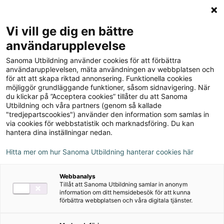
Logga in
Meny
Vi vill ge dig en bättre
Sök
användarupplevelse
på
Sanoma Utbildning använder cookies för att förbättra
webbplatsen::
användarupplevelsen, mäta användningen av webbplatsen och
för att att skapa riktad annonsering. Funktionella cookies
möjliggör grundläggande funktioner, såsom sidnavigering. När
du klickar på ”Acceptera cookies” tillåter du att Sanoma
Utbildning och våra partners (genom så kallade
"tredjepartscookies") använder den information som samlas in
via cookies för webbstatistik och marknadsföring. Du kan
hantera dina inställningar nedan.
Hitta mer om hur Sanoma Utbildning hanterar cookies här
Serie
Webbanalys
Tillåt att Sanoma Utbildning samlar in anonym
Vistas
information om ditt hemsidebesök för att kunna
förbättra webbplatsen och våra digitala tjänster.
Äldre upplaga