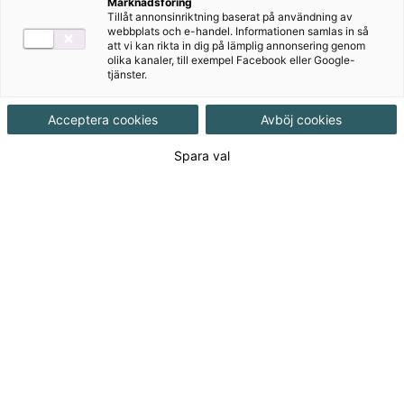
Marknadsföring
Tillåt annonsinriktning baserat på användning av
-
webbplats och e-handel. Informationen samlas in så
att vi kan rikta in dig på lämplig annonsering genom
olika kanaler, till exempel Facebook eller Google-
tjänster.
Acceptera cookies
Avböj cookies
Till produkterna
Spara val
Om serien
Detta är en äldre upplaga av Vistas som
säljs för komplettering.
Det finns en ny upplaga som är i enlighet med
Gy25