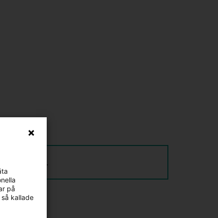
resentation.
äta
nella
ar på
 så kallade