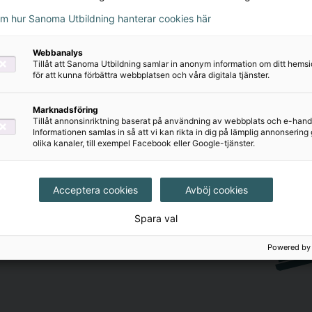
om hur Sanoma Utbildning hanterar cookies här
Webbanalys
Tillåt att Sanoma Utbildning samlar in anonym information om ditt hem
för att kunna förbättra webbplatsen och våra digitala tjänster.
Marknadsföring
Tillåt annonsinriktning baserat på användning av webbplats och e-hand
Informationen samlas in så att vi kan rikta in dig på lämplig annonserin
olika kanaler, till exempel Facebook eller Google-tjänster.
judanden och nyheter utifrån
Acceptera cookies
Avböj cookies
mejlkorg.
Spara val
Powered by