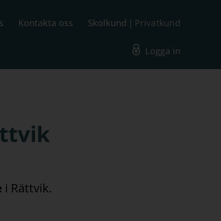
s
Kontakta oss
Skolkund
Privatkund
Logga in
ttvik
e
i Rättvik.