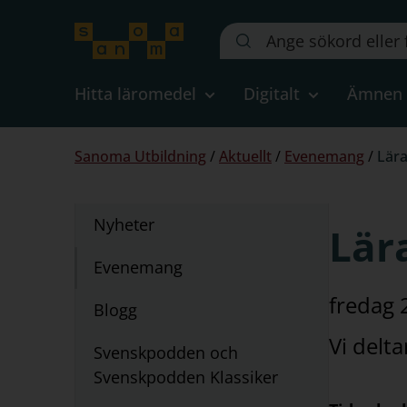
Sök
på
webbplatsen::
Hitta läromedel
Digitalt
Ämnen
Du
Sanoma Utbildning
/
Aktuellt
/
Evenemang
/
Lära
är
här:
Undernavigering
Nyheter
Lära
för
"Aktuellt"
Evenemang
fredag 
Blogg
Vi delt
Svenskpodden och
Svenskpodden Klassiker