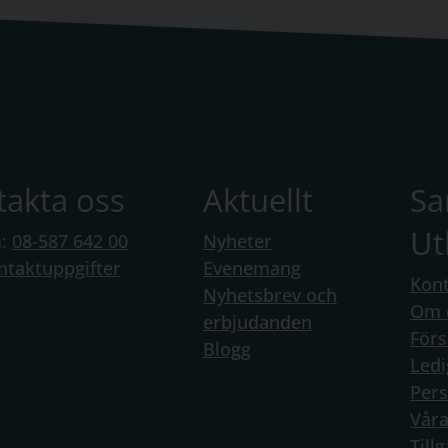
takta oss
Aktuellt
S
Ut
n:
08-587 642 00
Nyheter
ntaktuppgifter
Evenemang
Kont
Nyhetsbrev och
Om 
erbjudanden
Förs
Blogg
Ledi
Per
Vår
Till