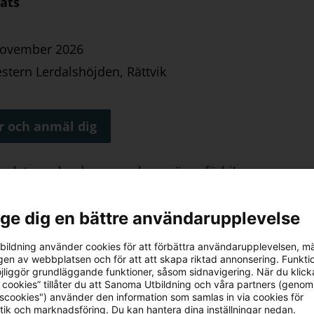
lats
november 2026
stern Lerdalshöjden, Rättvik
r och anmäl dig
å plats under dagarna – kom gärna förbi!
l ge dig en bättre användarupplevelse
kik – vi medverkar också i programmet med en egen p
ildning använder cookies för att förbättra användarupplevelsen, m
en av webbplatsen och för att att skapa riktad annonsering. Funktio
jliggör grundläggande funktioner, såsom sidnavigering. När du klick
 cookies” tillåter du att Sanoma Utbildning och våra partners (genom
re tipsar Lärare Rättvik 2026:
tscookies") använder den information som samlas in via cookies för
tik och marknadsföring. Du kan hantera dina inställningar nedan.