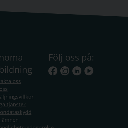
anoma
Följ oss på:
bildning
akta oss
oss
äljningsvillkor
ga tjänster
sondataskydd
a ämnen
gänglighetsredogörelse