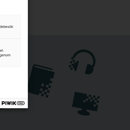
sidebesök
el.
g genom