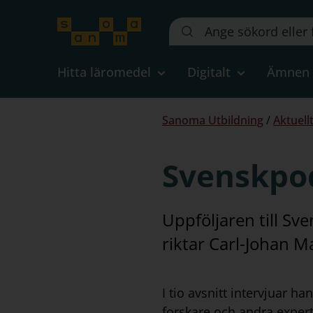
Sök
på
webbplatsen::
Hitta läromedel
Digitalt
Ämnen
Du
Sanoma Utbildning
/
Aktuell
är
här:
Svenskpo
Uppföljaren till S
riktar Carl-Johan Ma
I tio avsnitt intervjuar han
forskare och andra exper