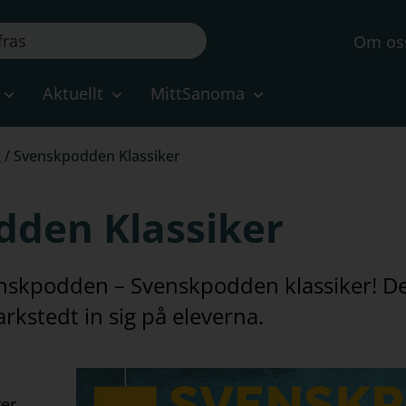
Om os
Aktuellt
MittSanoma
t
/
Svenskpodden Klassiker
dden Klassiker
venskpodden – Svenskpodden klassiker! D
rkstedt in sig på eleverna.
ter