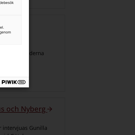
sidebesök
el.
g genom
r intervjuas
ar om det moderna
ius och Nyberg
 intervjuas Gunilla