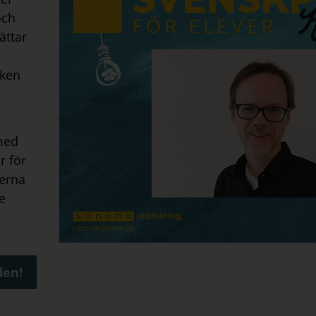
och
ättar
iken
 med
r för
terna
e
den!