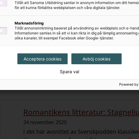
Tillåt att Sanoma Utbildning samlar in anonym information om ditt hem
för att kunna förbättra webbplatsen och våra digitala tjänster.
Marknadsföring
Det moderna genombrottet
Tillåt annonsinriktning baserat på användning av webbplats och e-hand
Informationen samlas in så att vi kan rikta in dig på lämplig annonserin
Datum:
24 november 2020
olika kanaler, till exempel Facebook eller Google-tjänster.
I det här avsnittet av Svenskpodden klassike
litteraturvetaren Anna Cavallin. Hon berätt
Acceptera cookies
Avböj cookies
genombrottet i Norden.
Spara val
Det moderna genombrottet
Powered by
Romantikens litteratur: Stagnel
Datum:
24 november 2020
I det här avsnittet av Svenskpodden klassiker