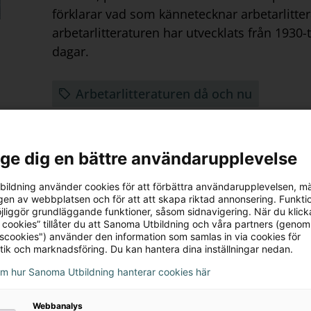
förklarar vad som kännetecknar arbetarlitte
arbetarlitteraturen har utvecklats från 1930-t
dagar.
Arbetarlitteraturen då och nu
l ge dig en bättre användarupplevelse
Modernismen och litteraturens 
Datum:
3 januari 2021
ildning använder cookies för att förbättra användarupplevelsen, m
en av webbplatsen och för att att skapa riktad annonsering. Funktio
I det här avsnittet av Svenskpodden klassike
jliggör grundläggande funktioner, såsom sidnavigering. När du klick
Cavallin, litteraturvetare vid Stockholms uni
 cookies” tillåter du att Sanoma Utbildning och våra partners (genom
tscookies") använder den information som samlas in via cookies för
sammanfattar hon modernismen genom att v
tik och marknadsföring. Du kan hantera dina inställningar nedan.
hon diskuterar i relation till litteraturen un
om hur Sanoma Utbildning hanterar cookies här
Modernismen och litteraturens förnyel
Webbanalys