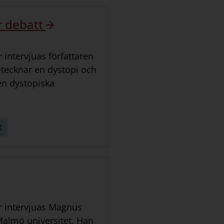
r debatt
 intervjuas författaren
etecknar en dystopi och
en dystopiska
t
er intervjuas Magnus
 Malmö universitet. Han