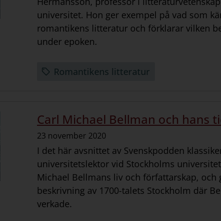
Hermansson, professor i litteraturvetenska
universitet. Hon ger exempel på vad som k
romantikens litteratur och förklarar vilken 
under epoken.
Romantikens litteratur
Carl Michael Bellman och hans t
Datum:
23 november 2020
I det här avsnittet av Svenskpodden klassiker
universitetslektor vid Stockholms universite
Michael Bellmans liv och författarskap, och
beskrivning av 1700-talets Stockholm där B
verkade.