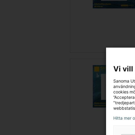
Vi vil
Sanoma Utb
användning
cookies mö
”Acceptera
"tredjepar
webbstatis
Hitta mer 