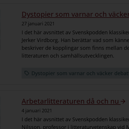
Dystopier som varnar och väcke
Datum:
27 januari 2021
I det här avsnittet av Svenskpodden klassiker
Jerker Virdborg. Han berättar vad som känn
beskriver de kopplingar som finns mellan d
litteraturen och samhällsutvecklingen.
Dystopier som varnar och väcker debat
Arbetarlitteraturen då och nu
Datum:
4 januari 2021
I det här avsnittet av Svenskpodden klassik
Nilsson, professor i litteraturvetenskap vid