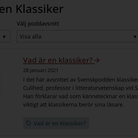
n Klassiker
Välj poddavsnitt
▾
▾
OK
Vad är en klassiker?
Datum:
28 januari 2021
I det här avsnittet av Svenskpodden klassike
Cullhed, professor i litteraturvetenskap vid 
Han förklarar vad som kännetecknar en klass
viktigt att klassikerna berör sina läsare.
Vad är en klassiker?