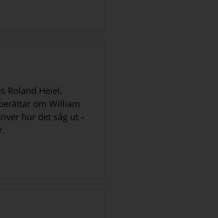
s Roland Heiel,
berättar om William
river hur det såg ut –
r.