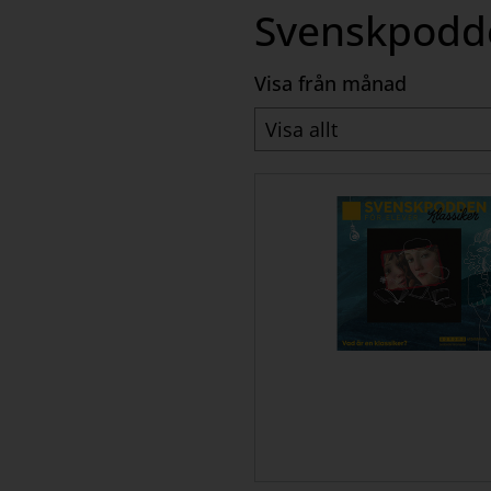
Svenskpodde
Visa från månad
OK