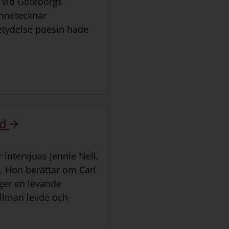
p vid Göteborgs
ännetecknar
betydelse poesin hade
id
 intervjuas Jennie Nell,
t. Hon berättar om Carl
 ger en levande
ellman levde och