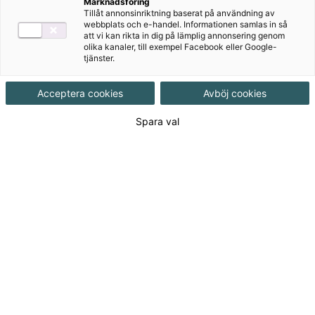
Marknadsföring
Tillåt annonsinriktning baserat på användning av
webbplats och e-handel. Informationen samlas in så
att vi kan rikta in dig på lämplig annonsering genom
olika kanaler, till exempel Facebook eller Google-
tjänster.
Acceptera cookies
Avböj cookies
Spara val
Om det handlar det här avsnittet av Svenskpodden.
Författaren Pernilla Gesén har skrivit ett femtiotal
böcker, mestadels för barn och ungdomar, bland
annat flera som brukar benämnas ”lättlästa”. I det här