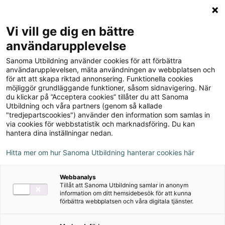
Logga in
Meny
Vi vill ge dig en bättre
Sök
användarupplevelse
på
Sanoma Utbildning använder cookies för att förbättra
webbplatsen::
Samtal med Pernilla
användarupplevelsen, mäta användningen av webbplatsen och
för att att skapa riktad annonsering. Funktionella cookies
Gesén, författare till
möjliggör grundläggande funktioner, såsom sidnavigering. När
du klickar på ”Acceptera cookies” tillåter du att Sanoma
Robinböckerna
Utbildning och våra partners (genom så kallade
"tredjepartscookies") använder den information som samlas in
via cookies för webbstatistik och marknadsföring. Du kan
Hur kan lärare på lågstadiet arbeta med
hantera dina inställningar nedan.
läseböcker som berättar samma historia
Hitta mer om hur Sanoma Utbildning hanterar cookies här
fast de är skrivna på olika nivåer?
Lyssna på
hela avsnittet här!
Webbanalys
Tillåt att Sanoma Utbildning samlar in anonym
information om ditt hemsidebesök för att kunna
förbättra webbplatsen och våra digitala tjänster.