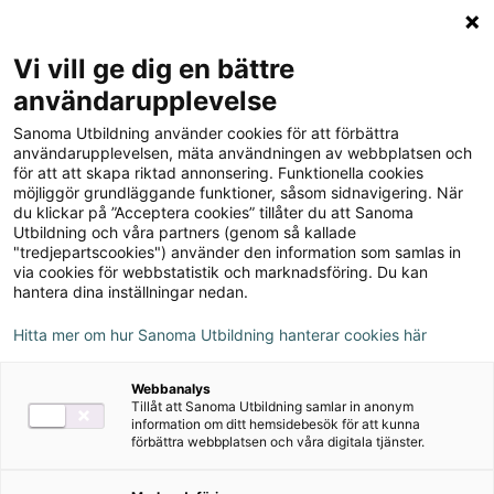
Logga in
Meny
Vi vill ge dig en bättre
Sök
användarupplevelse
på
Sanoma Utbildning använder cookies för att förbättra
webbplatsen::
användarupplevelsen, mäta användningen av webbplatsen och
Du
Blogg
för att att skapa riktad annonsering. Funktionella cookies
är
Hjälpmedel
möjliggör grundläggande funktioner, såsom sidnavigering. När
här:
vid
du klickar på ”Acceptera cookies” tillåter du att Sanoma
Hjälpmedel vid dyslexi –
Utbildning och våra partners (genom så kallade
dyslexi
"tredjepartscookies") använder den information som samlas in
”Lexia Provia är ett
–
via cookies för webbstatistik och marknadsföring. Du kan
”Lexia
hantera dina inställningar nedan.
måste!”
Provia
Hitta mer om hur Sanoma Utbildning hanterar cookies här
är
Dyslexi
30 augusti 2024
ett
Webbanalys
måste!”
Tillåt att Sanoma Utbildning samlar in anonym
När en lärare har funderingar om en elev
information om ditt hemsidebesök för att kunna
förbättra webbplatsen och våra digitala tjänster.
har läs- och skrivsvårigheter eller en
språkstörning, kopplas speciallärare in.