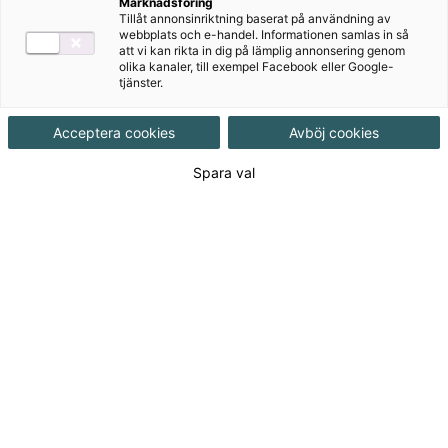
Marknadsföring
Tillåt annonsinriktning baserat på användning av
webbplats och e-handel. Informationen samlas in så
att vi kan rikta in dig på lämplig annonsering genom
olika kanaler, till exempel Facebook eller Google-
tjänster.
Acceptera cookies
Avböj cookies
Författare
Ove Aspeling, Lena Torbjörnson
Spara val
Ämne
Matematik
Målgrupp
Grundskola åk 4-6
,
Grundskola F-3
Produktinformation
Häftad, Upplaga 2, 16 sidor
Utgivningsdatum
2016-03-30