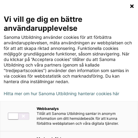
Logga in
Meny
Vi vill ge dig en bättre
Sök
användarupplevelse
på
Sanoma Utbildning använder cookies för att förbättra
webbplatsen::
Australien (5-pack)
användarupplevelsen, mäta användningen av webbplatsen och
för att att skapa riktad annonsering. Funktionella cookies
möjliggör grundläggande funktioner, såsom sidnavigering. När
du klickar på ”Acceptera cookies” tillåter du att Sanoma
Utbildning och våra partners (genom så kallade
"tredjepartscookies") använder den information som samlas in
via cookies för webbstatistik och marknadsföring. Du kan
hantera dina inställningar nedan.
Hitta mer om hur Sanoma Utbildning hanterar cookies här
Webbanalys
Tillåt att Sanoma Utbildning samlar in anonym
information om ditt hemsidebesök för att kunna
förbättra webbplatsen och våra digitala tjänster.