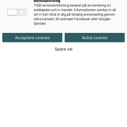
Målgrupp
Grundskola 7-9
Marknadsföring
Tillåt annonsinriktning baserat på användning av
webbplats och e-handel. Informationen samlas in så
att vi kan rikta in dig på lämplig annonsering genom
Produktinformation
olika kanaler, till exempel Facebook eller Google-
tjänster.
Häftad, Upplaga 2, 416 sidor
Acceptera cookies
Avböj cookies
Utgivningsdatum
2012-01-24
Spara val
Tillgänglighet
Utgående
ISBN
9789162297640
Länk
Läs mer om hela serien
till
serie:
Länk
Läs blädderprov
till
blädderprov: