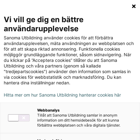
Logga in
Meny
Vi vill ge dig en bättre
Sök
användarupplevelse
på
Sanoma Utbildning använder cookies för att förbättra
webbplatsen::
Biologi Direkt, upplaga 2
användarupplevelsen, mäta användningen av webbplatsen och
för att att skapa riktad annonsering. Funktionella cookies
möjliggör grundläggande funktioner, såsom sidnavigering. När
du klickar på ”Acceptera cookies” tillåter du att Sanoma
Utbildning och våra partners (genom så kallade
"tredjepartscookies") använder den information som samlas in
via cookies för webbstatistik och marknadsföring. Du kan
hantera dina inställningar nedan.
Författare
Jarmo Kukka, Carl Johan Sundberg, Andreas
Hitta mer om hur Sanoma Utbildning hanterar cookies här
Blom, Lars-Erik Andersson
Webbanalys
Tillåt att Sanoma Utbildning samlar in anonym
information om ditt hemsidebesök för att kunna
Ämne
Biologi
förbättra webbplatsen och våra digitala tjänster.