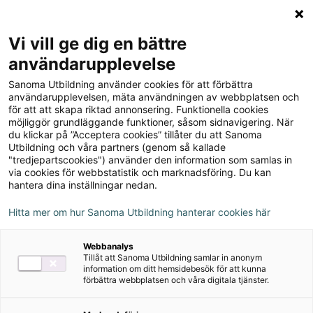
Logga in
Meny
Vi vill ge dig en bättre
Sök
användarupplevelse
på
Boost Your English,
Sanoma Utbildning använder cookies för att förbättra
webbplatsen::
användarupplevelsen, mäta användningen av webbplatsen och
upplaga 1
för att att skapa riktad annonsering. Funktionella cookies
möjliggör grundläggande funktioner, såsom sidnavigering. När
du klickar på ”Acceptera cookies” tillåter du att Sanoma
Utbildning och våra partners (genom så kallade
Om serien
"tredjepartscookies") använder den information som samlas in
via cookies för webbstatistik och marknadsföring. Du kan
hantera dina inställningar nedan.
Ljudfiler
Hitta mer om hur Sanoma Utbildning hanterar cookies här
Webbanalys
Digitalt
Tillåt att Sanoma Utbildning samlar in anonym
information om ditt hemsidebesök för att kunna
förbättra webbplatsen och våra digitala tjänster.
Övningsmästaren