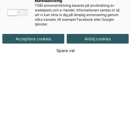
Marknadsföring
Tillåt annonsinriktning baserat på användning av
webbplats och e-handel. Informationen samlas in så
Ljudfiler
att vi kan rikta in dig på lämplig annonsering genom
olika kanaler, till exempel Facebook eller Google-
tjänster.
Det finns ljudfiler till Boost Your English på
Övningsmästaren:
Acceptera cookies
Avböj cookies
www.övningsmästaren.se
Spara val
Produkter i serien
390 kr
155 kr
Boost Your English
Boost Your English
onlinebok
Grundskola 7-9