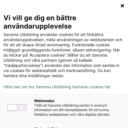
Logga in
Meny
Vi vill ge dig en bättre
Sök
användarupplevelse
på
Sanoma Utbildning använder cookies för att förbättra
webbplatsen::
användarupplevelsen, mäta användningen av webbplatsen och
för att att skapa riktad annonsering. Funktionella cookies
möjliggör grundläggande funktioner, såsom sidnavigering. När
du klickar på ”Acceptera cookies” tillåter du att Sanoma
Utbildning och våra partners (genom så kallade
"tredjepartscookies") använder den information som samlas in
via cookies för webbstatistik och marknadsföring. Du kan
hantera dina inställningar nedan.
Hitta mer om hur Sanoma Utbildning hanterar cookies här
Serie
Webbanalys
Tillåt att Sanoma Utbildning samlar in anonym
CSR and sustainable
information om ditt hemsidebesök för att kunna
förbättra webbplatsen och våra digitala tjänster.