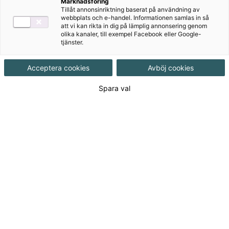
business
Marknadsföring
Tillåt annonsinriktning baserat på användning av
webbplats och e-handel. Informationen samlas in så
Upplaga 3
att vi kan rikta in dig på lämplig annonsering genom
olika kanaler, till exempel Facebook eller Google-
CSR and Sustainable Business explores how
tjänster.
sustainability, ethics, and business intersect. This
revised edition highlights the impact of geopolitics
Acceptera cookies
Avböj cookies
and new EU regulations in a rapidly changing global
Spara val
landscape.
Till produkterna
Om serien