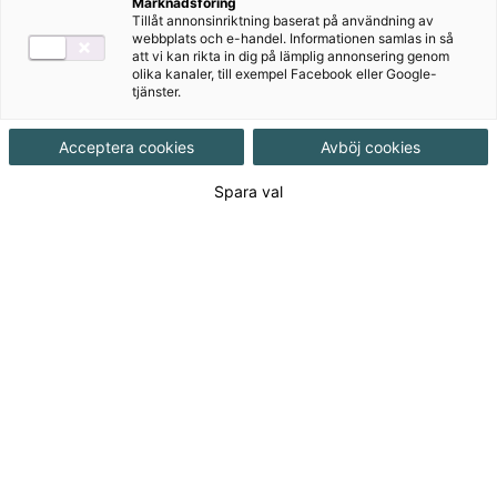
Marknadsföring
Tillåt annonsinriktning baserat på användning av
webbplats och e-handel. Informationen samlas in så
att vi kan rikta in dig på lämplig annonsering genom
olika kanaler, till exempel Facebook eller Google-
tjänster.
Författare
Acceptera cookies
Avböj cookies
Ulrike Klingemann, Gunnar Magnusson,
Spara val
Sybille Didon
Ämne
Tyska
Målgrupp
Gymnasial/Vuxen
Produktinformation
Inbunden, Upplaga 5, 272 sidor