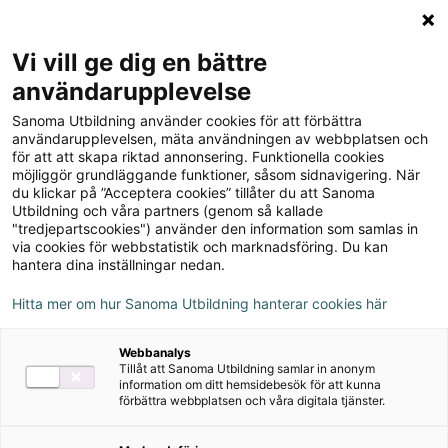
Logga in
Meny
Vi vill ge dig en bättre
Sök
användarupplevelse
på
Sanoma Utbildning använder cookies för att förbättra
webbplatsen::
Den Tyska Grammatiken
användarupplevelsen, mäta användningen av webbplatsen och
för att att skapa riktad annonsering. Funktionella cookies
möjliggör grundläggande funktioner, såsom sidnavigering. När
du klickar på ”Acceptera cookies” tillåter du att Sanoma
Utbildning och våra partners (genom så kallade
"tredjepartscookies") använder den information som samlas in
via cookies för webbstatistik och marknadsföring. Du kan
hantera dina inställningar nedan.
Hitta mer om hur Sanoma Utbildning hanterar cookies här
Webbanalys
Tillåt att Sanoma Utbildning samlar in anonym
information om ditt hemsidebesök för att kunna
förbättra webbplatsen och våra digitala tjänster.