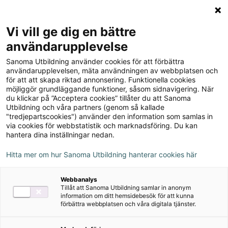
Logga in
Meny
Vi vill ge dig en bättre
Sök
användarupplevelse
på
Sanoma Utbildning använder cookies för att förbättra
webbplatsen::
användarupplevelsen, mäta användningen av webbplatsen och
för att att skapa riktad annonsering. Funktionella cookies
möjliggör grundläggande funktioner, såsom sidnavigering. När
du klickar på ”Acceptera cookies” tillåter du att Sanoma
Utbildning och våra partners (genom så kallade
"tredjepartscookies") använder den information som samlas in
via cookies för webbstatistik och marknadsföring. Du kan
hantera dina inställningar nedan.
Hitta mer om hur Sanoma Utbildning hanterar cookies här
Serie
Webbanalys
Tillåt att Sanoma Utbildning samlar in anonym
Filosofera! Enligt Gy25
information om ditt hemsidebesök för att kunna
förbättra webbplatsen och våra digitala tjänster.