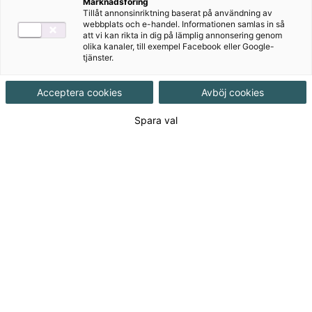
Filosofera! är ett heltäckande läromedel skrivet för
Marknadsföring
Tillåt annonsinriktning baserat på användning av
gymnasieämnet filosofi, i enlighet med Gy25. Det är
webbplats och e-handel. Informationen samlas in så
flexibelt och kan användas både på nivå 1 och nivå 2.
att vi kan rikta in dig på lämplig annonsering genom
olika kanaler, till exempel Facebook eller Google-
Läromedlet tar avstamp i elevernas verklighet och
tjänster.
öppnar upp till diskussion kring filosofins eviga frågor.
Acceptera cookies
Avböj cookies
Spara val
Till produkterna
Om serien
Prova på och Kontakt
Om serien