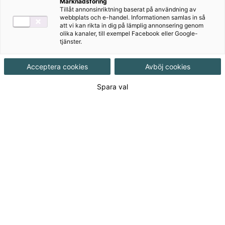
Här kan du utan kostnad ladda ner hela Fysik Direkt
Marknadsföring
Tillåt annonsinriktning baserat på användning av
som ljudbok i mp3-format.
webbplats och e-handel. Informationen samlas in så
att vi kan rikta in dig på lämplig annonsering genom
Kapitel 1 - Vårt solsystem
olika kanaler, till exempel Facebook eller Google-
tjänster.
Ladda ner hela kapitel 1, sida 2-23 (Komprimerad fil,
Acceptera cookies
Avböj cookies
16 MB)
Spara val
Kapitel 2 - Mått och material
Ladda ner hela kapitel 2, sida 24-39 (Komprimerad fil,
11,6 MB)
Kapitel 3 - Värme
Ladda ner hela kapitel 3, sida 40-63 (Komprimerad fil,
16,6 MB)
Kapitel 4 - Ljud