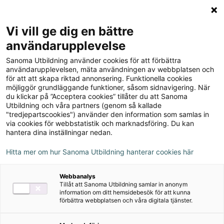
Logga in
Meny
Vi vill ge dig en bättre
Sök
användarupplevelse
på
Sanoma Utbildning använder cookies för att förbättra
webbplatsen::
Till produkterna
användarupplevelsen, mäta användningen av webbplatsen och
för att att skapa riktad annonsering. Funktionella cookies
möjliggör grundläggande funktioner, såsom sidnavigering. När
du klickar på ”Acceptera cookies” tillåter du att Sanoma
Fysik Direkt, upplaga 3
Utbildning och våra partners (genom så kallade
"tredjepartscookies") använder den information som samlas in
via cookies för webbstatistik och marknadsföring. Du kan
hantera dina inställningar nedan.
Om serien
Hitta mer om hur Sanoma Utbildning hanterar cookies här
Ljudfiler
Webbanalys
Tillåt att Sanoma Utbildning samlar in anonym
information om ditt hemsidebesök för att kunna
förbättra webbplatsen och våra digitala tjänster.
Ljudfiler