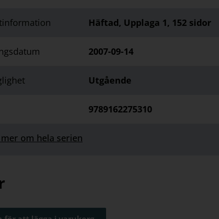
tinformation
Häftad, Upplaga 1, 152 sidor
ingsdatum
2007-09-14
glighet
Utgående
9789162275310
 mer om hela serien
r
 för att lägga i varukorg