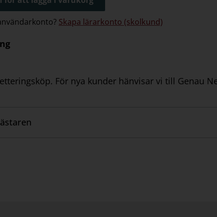
 användarkonto?
Skapa lärarkonto (skolkund)
ing
tteringsköp. För nya kunder hänvisar vi till Genau N
ästaren