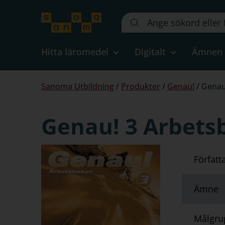
Sök
på
webbplatsen::
Hitta läromedel
Digitalt
Ämnen
Du
Sanoma Utbildning
/
Produkter
/
Genau!
/
Genau
är
här:
Genau! 3 Arbets
Författ
Ämne
Målgru