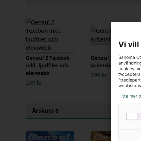
Vi vil
Genau! 2 Textbok
Genau! 2
Sanoma Utb
användning
inkl. ljudfiler och
Arbetsboken
cookies mö
elevwebb
199 kr
”Acceptera
"tredjepar
239 kr
webbstatis
Hitta mer 
Årskurs 8