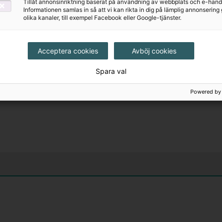
Tillåt annonsinriktning baserat på användning av webbplats och e-hand
Informationen samlas in så att vi kan rikta in dig på lämplig annonserin
olika kanaler, till exempel Facebook eller Google-tjänster.
Acceptera cookies
Avböj cookies
Spara val
Powered by