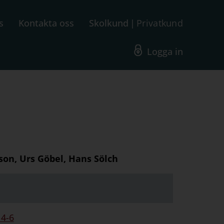
s
Kontakta oss
Skolkund
Privatkund
Logga in
on, Urs Göbel, Hans Sölch
 4-6