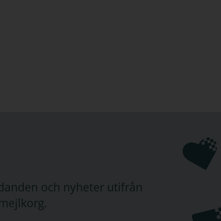
judanden och nyheter utifrån
mejlkorg.