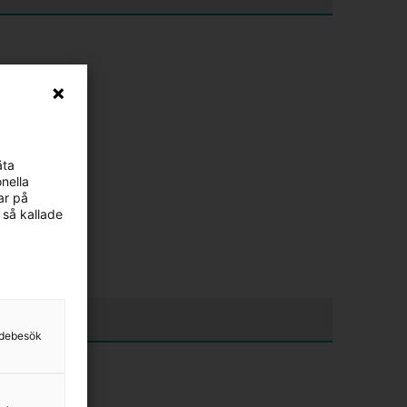
äta
nella
ar på
 så kallade
sidebesök