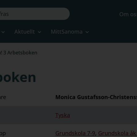
Om os
Aktuellt
MittSanoma
! 3 Arbetsboken
boken
are
Monica Gustafsson-Christenss
Tyska
pp
Grundskola 7-9
,
Grundskola åk