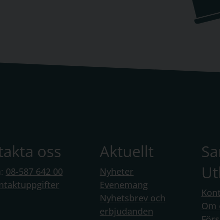
takta oss
Aktuellt
S
Ut
n:
08-587 642 00
Nyheter
ntaktuppgifter
Evenemang
Kont
Nyhetsbrev och
Om 
erbjudanden
Förs