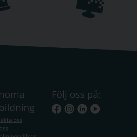
anoma
Följ oss på:
bildning
akta oss
oss
äljningsvillkor