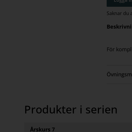
Saknar du
Beskrivn
För komple
Övningsm
Visa
innehåll
Produkter i serien
Årskurs 7