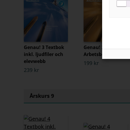
Genau! 3 Textbok
Genau! 3
inkl. ljudfiler och
Arbetsboken
elevwebb
199 kr
239 kr
Årskurs 9