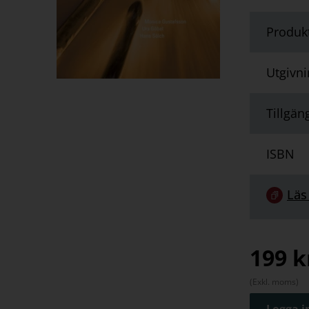
Produk
Utgivn
Tillgän
ISBN
Länk
Läs
till
serie:
199
k
(Exkl. moms)
Logga in