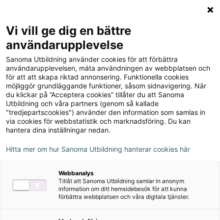
Logga in
Meny
Vi vill ge dig en bättre
Sök
användarupplevelse
på
Sanoma Utbildning använder cookies för att förbättra
webbplatsen::
användarupplevelsen, mäta användningen av webbplatsen och
för att att skapa riktad annonsering. Funktionella cookies
möjliggör grundläggande funktioner, såsom sidnavigering. När
du klickar på ”Acceptera cookies” tillåter du att Sanoma
Utbildning och våra partners (genom så kallade
"tredjepartscookies") använder den information som samlas in
via cookies för webbstatistik och marknadsföring. Du kan
hantera dina inställningar nedan.
Hitta mer om hur Sanoma Utbildning hanterar cookies här
Serie
Webbanalys
Tillåt att Sanoma Utbildning samlar in anonym
Lönnstigen - ett
information om ditt hemsidebesök för att kunna
förbättra webbplatsen och våra digitala tjänster.