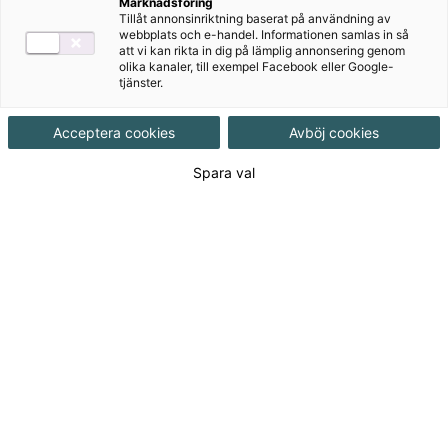
språkande
Marknadsföring
Tillåt annonsinriktning baserat på användning av
webbplats och e-handel. Informationen samlas in så
vårdläromedel
att vi kan rikta in dig på lämplig annonsering genom
olika kanaler, till exempel Facebook eller Google-
tjänster.
Lönnstigen – Ett språkande vårdläromedel är det
ultimata valet för dig som vill komplettera den
Acceptera cookies
Avböj cookies
teoretiska litteraturen i traditionella läromedel med
Spara val
ett läromedel som sätter kommunikation, relation
och empati i centrum.
Till produkterna
Om serien