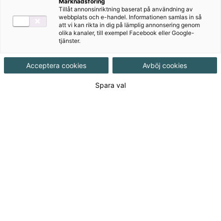
1 och 2
Marknadsföring
Tillåt annonsinriktning baserat på användning av
webbplats och e-handel. Informationen samlas in så
Om du letar efter ett kvalitativt läromedel som ger
att vi kan rikta in dig på lämplig annonsering genom
olika kanaler, till exempel Facebook eller Google-
dina elever djupa kunskaper om och breda insikter i
tjänster.
psykologiämnet är Mänskligt det rätta läromedlet för
dig!
Acceptera cookies
Avböj cookies
Spara val
Till produkterna
Om serien
Författare