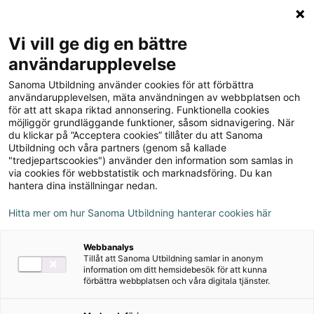
Logga in
Meny
Vi vill ge dig en bättre
Sök
användarupplevelse
på
Sanoma Utbildning använder cookies för att förbättra
webbplatsen::
användarupplevelsen, mäta användningen av webbplatsen och
för att att skapa riktad annonsering. Funktionella cookies
möjliggör grundläggande funktioner, såsom sidnavigering. När
du klickar på ”Acceptera cookies” tillåter du att Sanoma
Utbildning och våra partners (genom så kallade
"tredjepartscookies") använder den information som samlas in
via cookies för webbstatistik och marknadsföring. Du kan
hantera dina inställningar nedan.
Hitta mer om hur Sanoma Utbildning hanterar cookies här
Serie
Webbanalys
Tillåt att Sanoma Utbildning samlar in anonym
Mänskligt - Psykologi
information om ditt hemsidebesök för att kunna
förbättra webbplatsen och våra digitala tjänster.