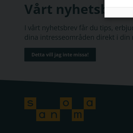
Vårt nyhetsbrev
I vårt nyhetsbrev får du tips, erb
dina intresseområden direkt i din 
Detta vill jag inte missa!