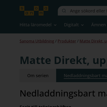
Sök
på
webbplatsen::
Hitta läromedel
Digitalt
Ämnen
Du
Sanoma Utbildning
/
Produkter
/
Matte Direkt, 
är
här:
Matte Direkt, up
Om serien
Nedladdningsbart ma
Nedladdningsbart ma