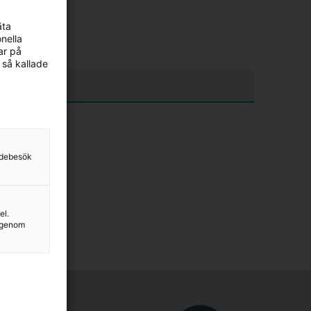
äta
nella
ar på
 så kallade
sidebesök
el.
g genom