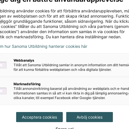
ildning använder cookies för att förbättra användarupplevelsen, m
en av webbplatsen och för att att skapa riktad annonsering. Funktio
jliggör grundläggande funktioner, såsom sidnavigering. När du klick
 cookies” tillåter du att Sanoma Utbildning och våra partners (genom
tscookies") använder den information som samlas in via cookies för
tik och marknadsföring. Du kan hantera dina inställningar nedan.
om hur Sanoma Utbildning hanterar cookies här
Webbanalys
Tillåt att Sanoma Utbildning samlar in anonym information om ditt hem
för att kunna förbättra webbplatsen och våra digitala tjänster.
Marknadsföring
Tillåt annonsinriktning baserat på användning av webbplats och e-hand
Informationen samlas in så att vi kan rikta in dig på lämplig annonserin
olika kanaler, till exempel Facebook eller Google-tjänster.
Acceptera cookies
Avböj cookies
Spara val