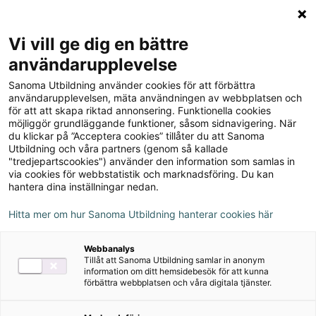
Logga in
Meny
Vi vill ge dig en bättre
Sök
användarupplevelse
på
Sanoma Utbildning använder cookies för att förbättra
webbplatsen::
OM Samhälle - Så styrs
användarupplevelsen, mäta användningen av webbplatsen och
för att att skapa riktad annonsering. Funktionella cookies
Sverige
möjliggör grundläggande funktioner, såsom sidnavigering. När
du klickar på ”Acceptera cookies” tillåter du att Sanoma
Utbildning och våra partners (genom så kallade
"tredjepartscookies") använder den information som samlas in
via cookies för webbstatistik och marknadsföring. Du kan
hantera dina inställningar nedan.
Rekommenderas med
Hitta mer om hur Sanoma Utbildning hanterar cookies här
Alva
Webbanalys
Lärarstöd+
Tillåt att Sanoma Utbildning samlar in anonym
information om ditt hemsidebesök för att kunna
förbättra webbplatsen och våra digitala tjänster.
Övningsmästaren