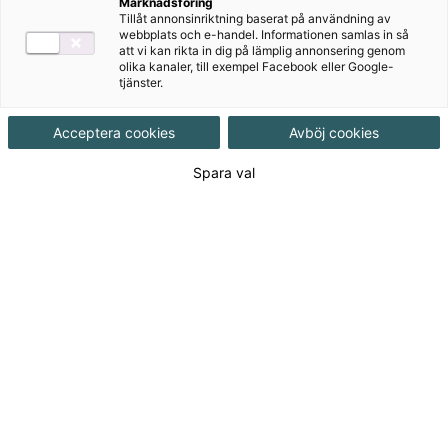
Marknadsföring
Författare
Tillåt annonsinriktning baserat på användning av
webbplats och e-handel. Informationen samlas in så
Fredrik Ahlén, Johan Broman, Karin Franzén
att vi kan rikta in dig på lämplig annonsering genom
Boger, Tove Helander, Charlotta Turegård
olika kanaler, till exempel Facebook eller Google-
tjänster.
Granath
Acceptera cookies
Avböj cookies
Ämne
Samhällskunskap
Spara val
Målgrupp
Grundskola 7-9
Produktinformation
Häftad, Upplaga 1, 72 sidor
Utgivningsdatum
2026-03-06
Tillgänglighet
Tillgänglig