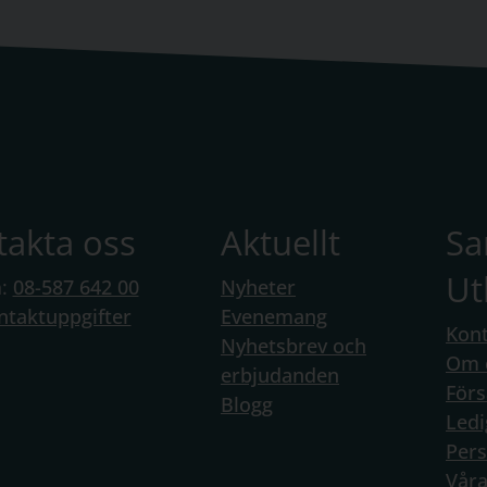
takta oss
Aktuellt
S
Ut
n:
08-587 642 00
Nyheter
ntaktuppgifter
Evenemang
Kont
Nyhetsbrev och
Om 
erbjudanden
Förs
Blogg
Ledi
Per
Vår