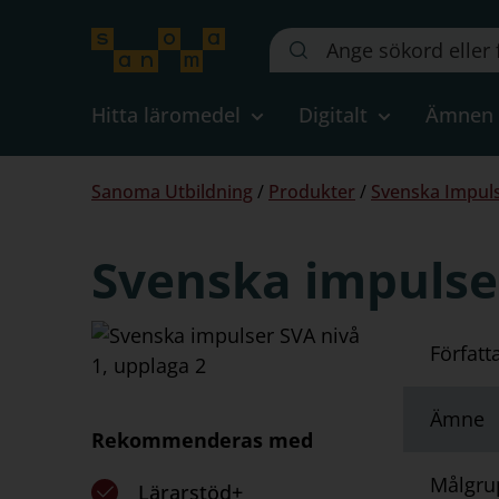
Sök
på
webbplatsen::
Hitta läromedel
Digitalt
Ämnen
Du
Sanoma Utbildning
/
Produkter
/
Svenska Impuls
är
här:
Svenska impulser
Författ
Ämne
Rekommenderas med
Målgru
Lärarstöd+