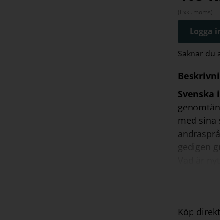
(Exkl. moms)
Logga in
Saknar du
Beskrivn
Svenska i
genomtänk
med sina 
andrasprå
gedigen g
Vad är ny
Ett kapi
Ett kapi
Många a
Köp direkt