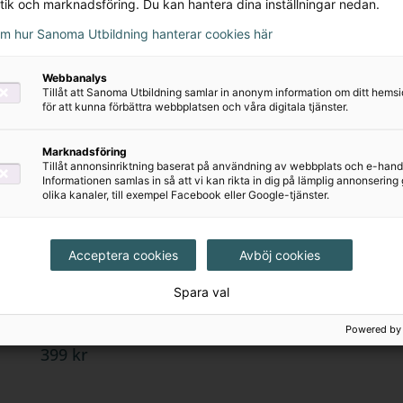
epokerna.
tik och marknadsföring. Du kan hantera dina inställningar nedan.
t läsa och skriva sakprosa
utvecklar elevernas förmå
om hur Sanoma Utbildning hanterar cookies här
exter. Blocket innehåller grundliga genomgångar i u
Svenska impulser
Svenska impulser
nnehåller blocket ett nytt tema som förbereder eleve
Webbanalys
SVA nivå 1,
sva nivå 1
Tillåt att Sanoma Utbildning samlar in anonym information om ditt hem
or av språket
ger eleverna möjlighet att reflektera över
för att kunna förbättra webbplatsen och våra digitala tjänster.
upplaga 2
Lärarstöd+
 tillägna sig grundläggande språkliga begrepp för att
(Skollicens)
405 kr
pektiv.
Marknadsföring
995 kr
Tillåt annonsinriktning baserat på användning av webbplats och e-hand
nderas med:
Informationen samlas in så att vi kan rikta in dig på lämplig annonserin
olika kanaler, till exempel Facebook eller Google-tjänster.
smästaren
Acceptera cookies
Avböj cookies
Spara val
Svenska impulser
Noveller
Powered by
399 kr