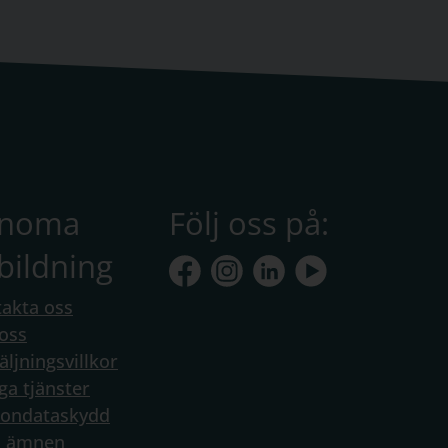
anoma
Följ oss på:
bildning
akta oss
oss
äljningsvillkor
ga tjänster
sondataskydd
a ämnen