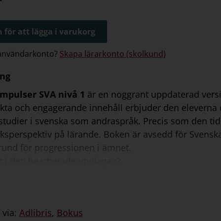
 för att lägga i varukorg
 användarkonto?
Skapa lärarkonto (skolkund)
ing
mpulser SVA nivå 1
är en noggrant uppdaterad versi
ta och engagerande innehåll erbjuder den eleverna de
studier i svenska som andraspråk. Precis som den ti
ksperspektiv på lärande. Boken är avsedd för Svensk
rund för progressionen i ämnet.
tt i den bearbetade upplagan?
tel om kreativt skrivande.
tel med en litteraturhistorisk översikt.
vsnitt i läroboken har kompletterats med nya engager
 via:
Adlibris
,
Bokus