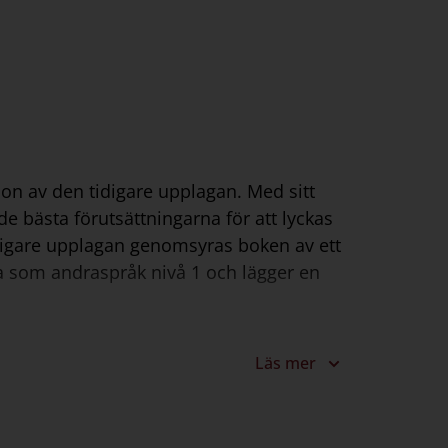
on av den tidigare upplagan. Med sitt
 bästa förutsättningarna för att lyckas
digare upplagan genomsyras boken av ett
a som andraspråk nivå 1 och lägger en
Läs mer
ande skönlitterära texter och sakprosa.