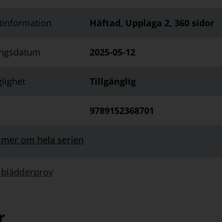
tinformation
Häftad, Upplaga 2, 360 sidor
ingsdatum
2025-05-12
glighet
Tillgänglig
9789152368701
 mer om hela serien
 blädderprov
rprov:
r