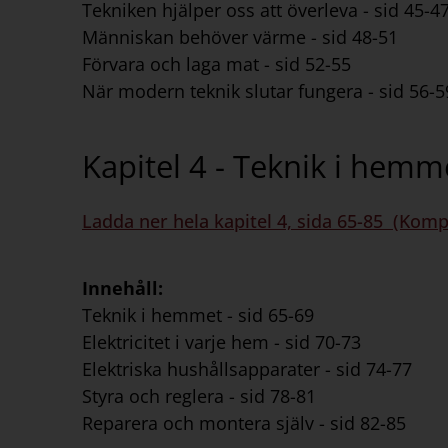
Tekniken hjälper oss att överleva - sid 45-4
Människan behöver värme - sid 48-51
Förvara och laga mat - sid 52-55
När modern teknik slutar fungera - sid 56-5
Kapitel 4 - Teknik i hemm
Ladda ner hela kapitel 4, sida 65-85 (Komp
Innehåll:
Teknik i hemmet - sid 65-69
Elektricitet i varje hem - sid 70-73
Elektriska hushållsapparater - sid 74-77
Styra och reglera - sid 78-81
Reparera och montera själv - sid 82-85