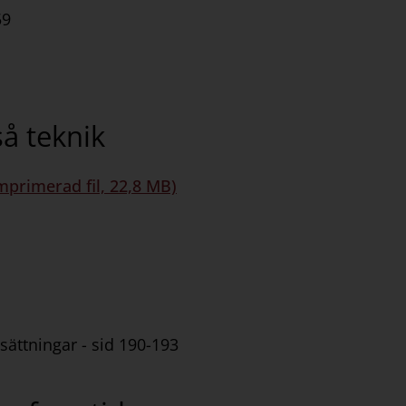
59
så teknik
mprimerad fil, 22,8 MB)
ättningar - sid 190-193