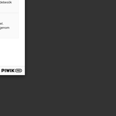
sidebesök
el.
g genom