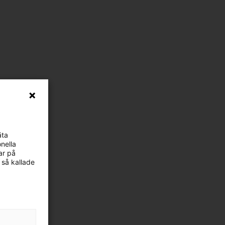
äta
nella
ar på
 så kallade