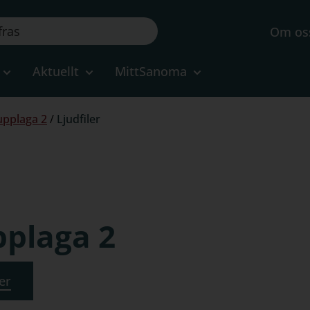
Om os
Aktuellt
MittSanoma
upplaga 2
/
Ljudfiler
pplaga 2
ler