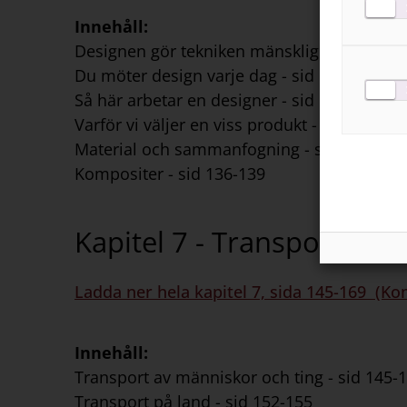
Innehåll:
Designen gör tekniken mänsklig - sid 119-1
Du möter design varje dag - sid 123-124
Så här arbetar en designer - sid 125-128
Varför vi väljer en viss produkt - sid 129-13
Material och sammanfogning - sid 131-135
Kompositer - sid 136-139
Kapitel 7 - Transport av 
Ladda ner hela kapitel 7, sida 145-169 (Ko
Innehåll:
Transport av människor och ting - sid 145-
Transport på land - sid 152-155