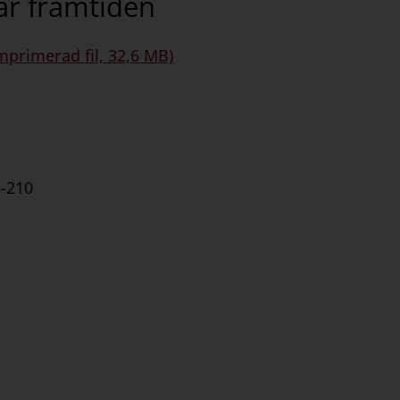
ar framtiden
mprimerad fil, 32,6 MB)
6-210