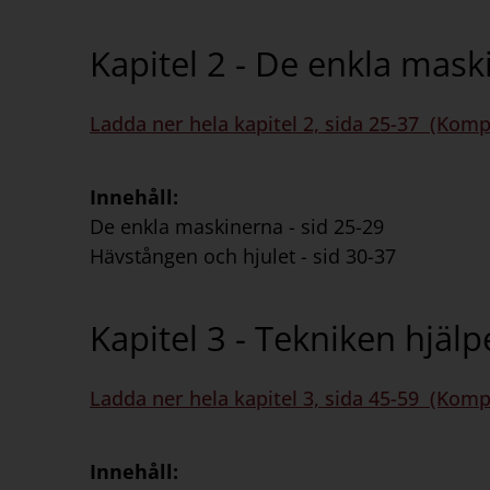
Kapitel 2 - De enkla mas
Ladda ner hela kapitel 2, sida 25-37 (Komp
Innehåll:
De enkla maskinerna - sid 25-29
Hävstången och hjulet - sid 30-37
Kapitel 3 - Tekniken hjälp
Ladda ner hela kapitel 3, sida 45-59 (Komp
Innehåll: