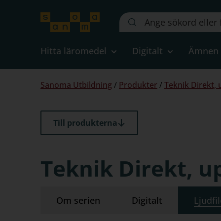
Sök
på
webbplatsen::
Hitta läromedel
Digitalt
Ämnen
Du
Sanoma Utbildning
/
Produkter
/
Teknik Direkt, 
är
här:
Till produkterna
Teknik Direkt, u
Om serien
Digitalt
Ljudfi