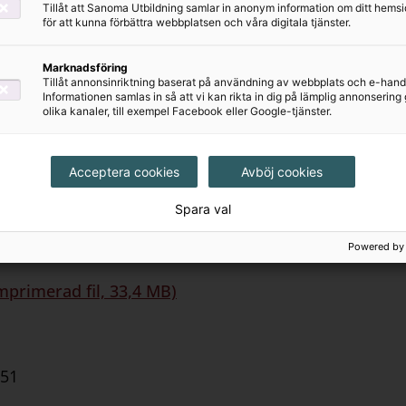
Tillåt att Sanoma Utbildning samlar in anonym information om ditt hem
för att kunna förbättra webbplatsen och våra digitala tjänster.
22
Marknadsföring
Tillåt annonsinriktning baserat på användning av webbplats och e-hand
Informationen samlas in så att vi kan rikta in dig på lämplig annonserin
olika kanaler, till exempel Facebook eller Google-tjänster.
0
Acceptera cookies
Avböj cookies
Spara val
människor och ting
Powered by
mprimerad fil, 33,4 MB)
151