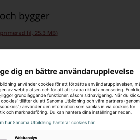
r och bygger
primerad fil, 25,3 MB)
l ge dig en bättre användarupplevelse
ildning använder cookies för att förbättra användarupplevelsen, m
en av webbplatsen och för att att skapa riktad annonsering. Funktio
jliggör grundläggande funktioner, såsom sidnavigering. När du klick
 cookies” tillåter du att Sanoma Utbildning och våra partners (genom
tscookies") använder den information som samlas in via cookies för
tekniken mänsklig
tik och marknadsföring. Du kan hantera dina inställningar nedan.
om hur Sanoma Utbildning hanterar cookies här
mprimerad fil, 28,3 MB)
Webbanalys