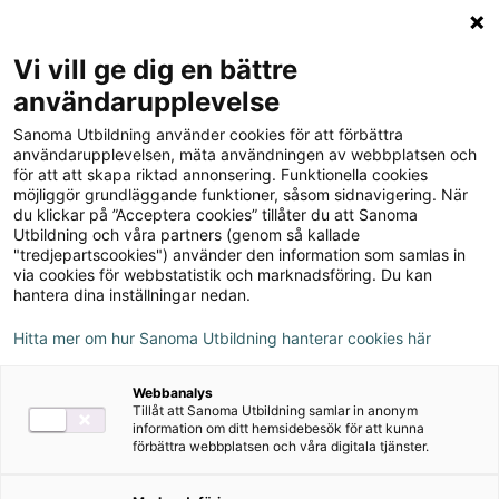
Logga in
Meny
Vi vill ge dig en bättre
Sök
användarupplevelse
på
Sanoma Utbildning använder cookies för att förbättra
webbplatsen::
Träna till test - sfi kurs B
användarupplevelsen, mäta användningen av webbplatsen och
för att att skapa riktad annonsering. Funktionella cookies
möjliggör grundläggande funktioner, såsom sidnavigering. När
du klickar på ”Acceptera cookies” tillåter du att Sanoma
Utbildning och våra partners (genom så kallade
"tredjepartscookies") använder den information som samlas in
via cookies för webbstatistik och marknadsföring. Du kan
hantera dina inställningar nedan.
Hitta mer om hur Sanoma Utbildning hanterar cookies här
Webbanalys
Tillåt att Sanoma Utbildning samlar in anonym
information om ditt hemsidebesök för att kunna
förbättra webbplatsen och våra digitala tjänster.