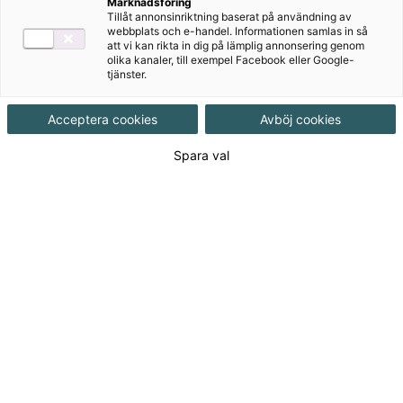
Marknadsföring
Tillåt annonsinriktning baserat på användning av
webbplats och e-handel. Informationen samlas in så
att vi kan rikta in dig på lämplig annonsering genom
olika kanaler, till exempel Facebook eller Google-
tjänster.
Författare
Eva Bernhardtson, Louise Tarras
Acceptera cookies
Avböj cookies
Spara val
Ämne
Svenska för invandrare
Målgrupp
Gymnasial/Vuxen
,
Vuxenutbildning
Produktinformation
Häftad, Upplaga 1, 47 sidor
Utgivningsdatum
2014-08-14