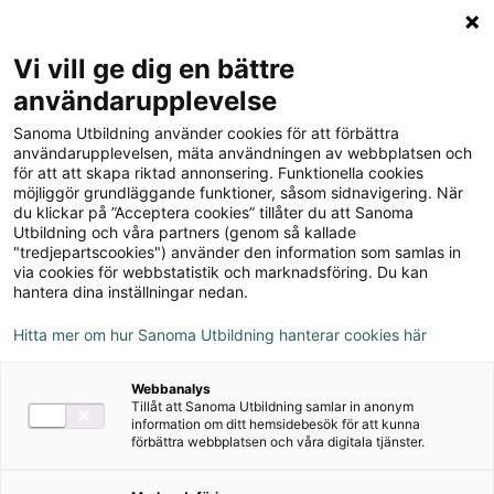
Logga in
Meny
Vi vill ge dig en bättre
Sök
användarupplevelse
på
Sanoma Utbildning använder cookies för att förbättra
webbplatsen::
Till produkterna
användarupplevelsen, mäta användningen av webbplatsen och
för att att skapa riktad annonsering. Funktionella cookies
möjliggör grundläggande funktioner, såsom sidnavigering. När
du klickar på ”Acceptera cookies” tillåter du att Sanoma
Try hard, upplaga 1
Utbildning och våra partners (genom så kallade
"tredjepartscookies") använder den information som samlas in
via cookies för webbstatistik och marknadsföring. Du kan
hantera dina inställningar nedan.
Om serien
Hitta mer om hur Sanoma Utbildning hanterar cookies här
Nedladdningsbart material
Webbanalys
Tillåt att Sanoma Utbildning samlar in anonym
information om ditt hemsidebesök för att kunna
förbättra webbplatsen och våra digitala tjänster.
Om serien