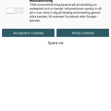
Marknadsföring
Tillåt annonsinriktning baserat på användning av
webbplats och e-handel. Informationen samlas in så
att vi kan rikta in dig på lämplig annonsering genom
olika kanaler, till exempel Facebook eller Google-
tjänster.
Acceptera cookies
Avböj cookies
Spara val
Tre enkla häften som tränar grunderna i
engelsk grammatik och som passar
utmärkt för unga nybörjare. Ett material för
självständigt arbete.
Tre enkla häften som övar den grammatik som
vanligtvis tas upp i de första årens
engelskundervisning.
I alla tre häftena ingår diagnostiska prov som sluttest