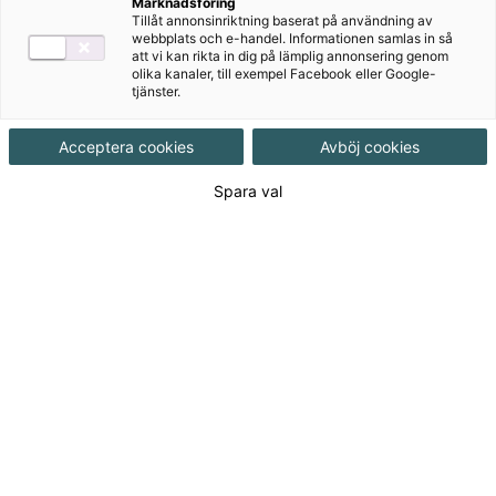
Marknadsföring
Författare
Tillåt annonsinriktning baserat på användning av
webbplats och e-handel. Informationen samlas in så
att vi kan rikta in dig på lämplig annonsering genom
Nedladdningsbart material
olika kanaler, till exempel Facebook eller Google-
tjänster.
Webbstöd
Acceptera cookies
Avböj cookies
Under samma himmel - webbstöd är uppställt efter
grundbokens fyra block och innehåller
Spara val
diskussionsuppgifter, fördjupningstexter och länktips
till urkunder, filmklipp, webbkameror och hemsidor –
att använda för inlärning, som inspiration och som
underlag för diskussion.I inledningen, UNDER SAMMA
HIMMEL och kursplanen, finns förslag på hur stoffet i
grundboken kan delas mellan kurs och kurs 2.
UNDER SAMMA HIMMEL och kursplanen (PDF-
dokument, 638 kB)
BLOCK 1 Människan och tron (PDF-dokument, 690 kB)