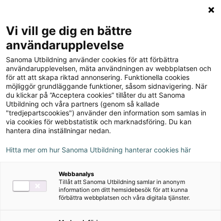
Logga in
Meny
Vi vill ge dig en bättre
Sök
användarupplevelse
på
Sanoma Utbildning använder cookies för att förbättra
webbplatsen::
Till produkterna
användarupplevelsen, mäta användningen av webbplatsen och
för att att skapa riktad annonsering. Funktionella cookies
möjliggör grundläggande funktioner, såsom sidnavigering. När
du klickar på ”Acceptera cookies” tillåter du att Sanoma
Under samma himmel,
Utbildning och våra partners (genom så kallade
"tredjepartscookies") använder den information som samlas in
upplaga 1
via cookies för webbstatistik och marknadsföring. Du kan
hantera dina inställningar nedan.
Hitta mer om hur Sanoma Utbildning hanterar cookies här
Om serien
Webbanalys
Tillåt att Sanoma Utbildning samlar in anonym
Nedladdningsbart material
information om ditt hemsidebesök för att kunna
förbättra webbplatsen och våra digitala tjänster.