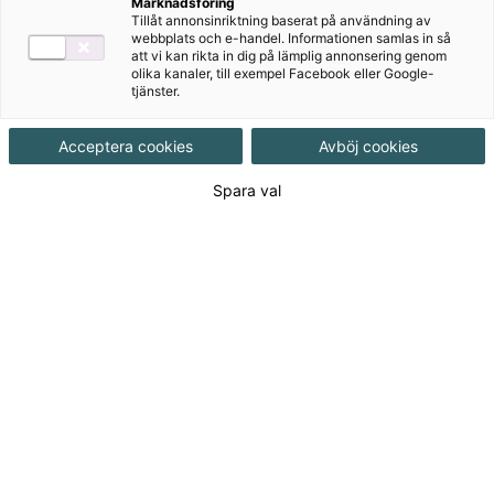
Författare
Marknadsföring
Tillåt annonsinriktning baserat på användning av
webbplats och e-handel. Informationen samlas in så
att vi kan rikta in dig på lämplig annonsering genom
Om serien
olika kanaler, till exempel Facebook eller Google-
tjänster.
Acceptera cookies
Avböj cookies
Spara val
Hur gör vi lärande till en självklar del av
vardagen på jobbet – och av livet i stort? I
UPSKILL och RESKILL visar Pär Lager hur vi
kan ta vara på de nya möjligheter till
lärande som finns idag, från gratis
onlinekurser på världens främsta