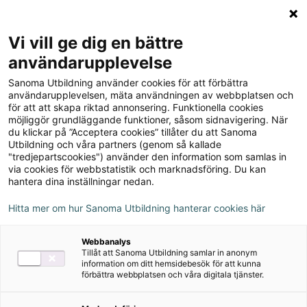
Logga in
Meny
Vi vill ge dig en bättre
Sök
användarupplevelse
på
Sanoma Utbildning använder cookies för att förbättra
webbplatsen::
Till produkterna
användarupplevelsen, mäta användningen av webbplatsen och
för att att skapa riktad annonsering. Funktionella cookies
möjliggör grundläggande funktioner, såsom sidnavigering. När
du klickar på ”Acceptera cookies” tillåter du att Sanoma
Upskill och reskill. Smart
Utbildning och våra partners (genom så kallade
"tredjepartscookies") använder den information som samlas in
kompetensutveckling för
via cookies för webbstatistik och marknadsföring. Du kan
hantera dina inställningar nedan.
medarbetaren, teamet och
Hitta mer om hur Sanoma Utbildning hanterar cookies här
organisationen
Webbanalys
Tillåt att Sanoma Utbildning samlar in anonym
Om serien
information om ditt hemsidebesök för att kunna
förbättra webbplatsen och våra digitala tjänster.