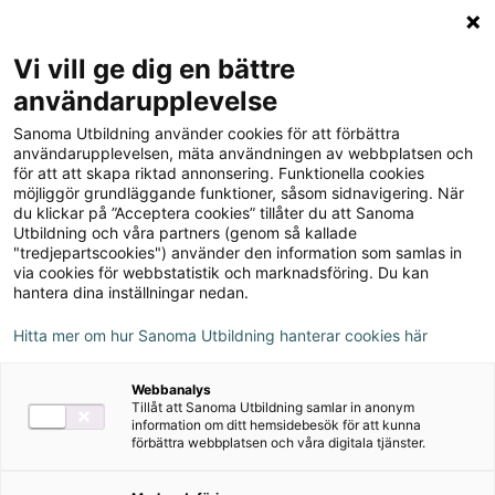
Logga in
Meny
Vi vill ge dig en bättre
Sök
användarupplevelse
på
Sanoma Utbildning använder cookies för att förbättra
webbplatsen::
What's Up? 4
användarupplevelsen, mäta användningen av webbplatsen och
för att att skapa riktad annonsering. Funktionella cookies
Lärarmaterial
möjliggör grundläggande funktioner, såsom sidnavigering. När
du klickar på ”Acceptera cookies” tillåter du att Sanoma
Utbildning och våra partners (genom så kallade
"tredjepartscookies") använder den information som samlas in
via cookies för webbstatistik och marknadsföring. Du kan
hantera dina inställningar nedan.
Författare
Hitta mer om hur Sanoma Utbildning hanterar cookies här
Karl-Erik Widlund, Maria Göransson, Agneta
Webbanalys
Hjälm, Andy Cowle
Tillåt att Sanoma Utbildning samlar in anonym
information om ditt hemsidebesök för att kunna
förbättra webbplatsen och våra digitala tjänster.
Ämne
Engelska