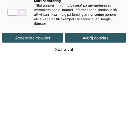
Marknadsföring
Tillåt annonsinriktning baserat på användning av
Häftad, Upplaga 1, 48 sidor
webbplats och e-handel. Informationen samlas in så
att vi kan rikta in dig på lämplig annonsering genom
olika kanaler, till exempel Facebook eller Google-
tjänster.
Utgivningsdatum
2003-11-27
Acceptera cookies
Avböj cookies
Tillgänglighet
Utgående
Spara val
ISBN
9789162260316
Länk
Läs mer om hela serien
till
serie:
78
kr
(Exkl. moms)
Logga in för att lägga i varukorg