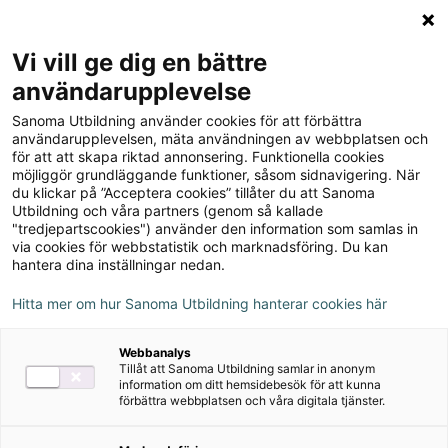
Logga in
Meny
Vi vill ge dig en bättre
Sök
användarupplevelse
på
Sanoma Utbildning använder cookies för att förbättra
webbplatsen::
Zoom Din bok B
användarupplevelsen, mäta användningen av webbplatsen och
för att att skapa riktad annonsering. Funktionella cookies
möjliggör grundläggande funktioner, såsom sidnavigering. När
du klickar på ”Acceptera cookies” tillåter du att Sanoma
Utbildning och våra partners (genom så kallade
"tredjepartscookies") använder den information som samlas in
via cookies för webbstatistik och marknadsföring. Du kan
hantera dina inställningar nedan.
Författare
Lena Pettersson
Hitta mer om hur Sanoma Utbildning hanterar cookies här
Ämne
Svenska
Webbanalys
Tillåt att Sanoma Utbildning samlar in anonym
Målgrupp
Grundskola åk 4-6
information om ditt hemsidebesök för att kunna
förbättra webbplatsen och våra digitala tjänster.
Produktinformation