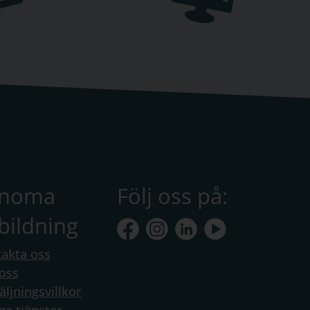
anoma
Följ oss på:
bildning
akta oss
oss
äljningsvillkor