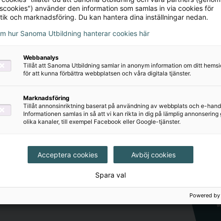
tscookies") använder den information som samlas in via cookies för
tik och marknadsföring. Du kan hantera dina inställningar nedan.
r om våra läromedel i matematik
om hur Sanoma Utbildning hanterar cookies här
Webbanalys
Tillåt att Sanoma Utbildning samlar in anonym information om ditt hem
för att kunna förbättra webbplatsen och våra digitala tjänster.
Marknadsföring
Tillåt annonsinriktning baserat på användning av webbplats och e-hand
Informationen samlas in så att vi kan rikta in dig på lämplig annonserin
olika kanaler, till exempel Facebook eller Google-tjänster.
Acceptera cookies
Avböj cookies
judanden och nyheter utifrån
Spara val
mejlkorg.
Powered by