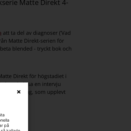
serie Matte Direkt 4-
a
att ta del av diagnoser (’Vad
rån Matte Direkt-serien för
arbeta blended - tryckt bok och
tte Direkt för högstadiet i
är
kan du läsa en intervju
n i Jönköping, som upplevt
äta
nella
ar på
 så kallade