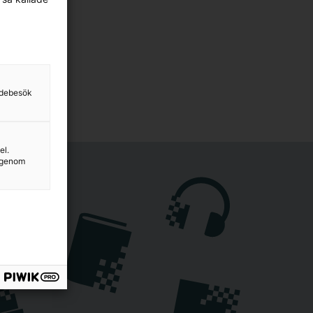
sidebesök
el.
g genom