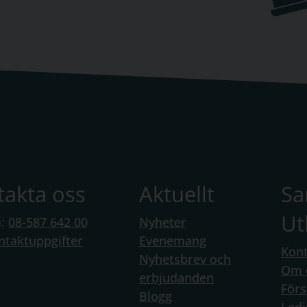
takta oss
Aktuellt
S
Ut
n:
08-587 642 00
Nyheter
ntaktuppgifter
Evenemang
Kont
Nyhetsbrev och
Om 
erbjudanden
Förs
Blogg