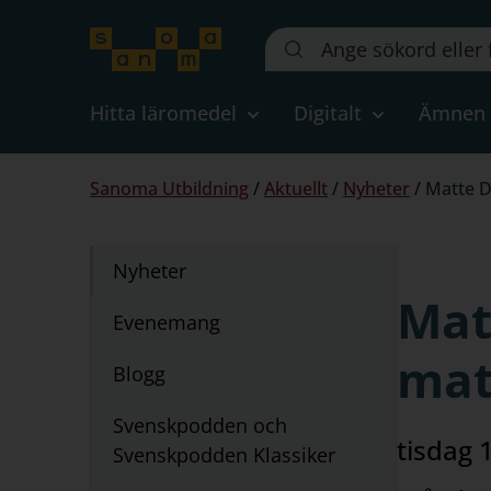
Sök
på
webbplatsen::
Hitta läromedel
Digitalt
Ämnen
Du
Sanoma Utbildning
/
Aktuellt
/
Nyheter
/
Matte D
är
här:
Undernavigering
Nyheter
för
Matt
"Aktuellt"
Evenemang
mat
Blogg
Svenskpodden och
tisdag 
Svenskpodden Klassiker