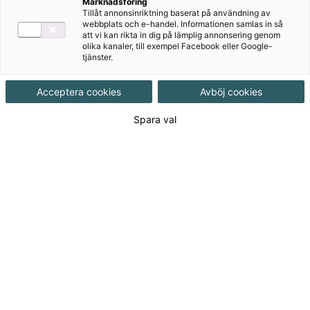
Vårt nyhetsbrev
Marknadsföring
Tillåt annonsinriktning baserat på användning av
webbplats och e-handel. Informationen samlas in så
att vi kan rikta in dig på lämplig annonsering genom
olika kanaler, till exempel Facebook eller Google-
I vårt nyhetsbrev får du tips, erbjudanden och
tjänster.
nyheter utifrån dina intresseområden direkt i din
mejlkorg.
Acceptera cookies
Avböj cookies
Detta vill jag inte missa!
Spara val