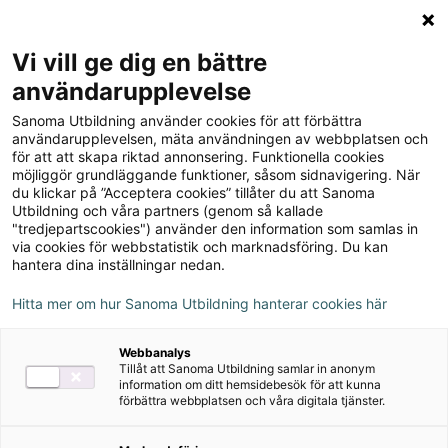
Logga in
Meny
Vi vill ge dig en bättre
Sök
användarupplevelse
på
Sanoma Utbildning använder cookies för att förbättra
webbplatsen::
EU-försäkran Millimaskot
användarupplevelsen, mäta användningen av webbplatsen och
för att att skapa riktad annonsering. Funktionella cookies
möjliggör grundläggande funktioner, såsom sidnavigering. När
Millimaskoten är CE-certifierad. Nedan kan
du klickar på ”Acceptera cookies” tillåter du att Sanoma
Utbildning och våra partners (genom så kallade
du se EU-försäkran om överenskommelse.
"tredjepartscookies") använder den information som samlas in
via cookies för webbstatistik och marknadsföring. Du kan
EU-försäkran 13785 Millimaskot (PDF-dokument, 74
hantera dina inställningar nedan.
kB)
Hitta mer om hur Sanoma Utbildning hanterar cookies här
Webbanalys
Tillåt att Sanoma Utbildning samlar in anonym
information om ditt hemsidebesök för att kunna
förbättra webbplatsen och våra digitala tjänster.