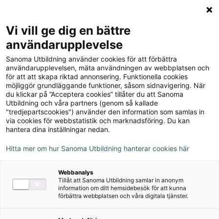
Logga in
Meny
Vi vill ge dig en bättre
Sök
användarupplevelse
på
Sanoma Utbildning använder cookies för att förbättra
webbplatsen::
Förklarande texter – HUR
användarupplevelsen, mäta användningen av webbplatsen och
för att att skapa riktad annonsering. Funktionella cookies
FUNGERAR DET? s. 122–123
möjliggör grundläggande funktioner, såsom sidnavigering. När
du klickar på ”Acceptera cookies” tillåter du att Sanoma
Utbildning och våra partners (genom så kallade
klimat:
väder som är typiskt för ett större område
"tredjepartscookies") använder den information som samlas in
över längre tid
via cookies för webbstatistik och marknadsföring. Du kan
hantera dina inställningar nedan.
lagra fett i kroppen:
bygga upp lager av fett i
Hitta mer om hur Sanoma Utbildning hanterar cookies här
kroppen
Webbanalys
ansträngande:
besvärlig, tung, jobbig
Tillåt att Sanoma Utbildning samlar in anonym
information om ditt hemsidebesök för att kunna
förbättra webbplatsen och våra digitala tjänster.
navare:
en slags borrmaskin