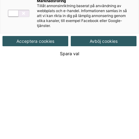
Marknadsföring
träcylinder:
stav av trä, som en lång, smal rulle av trä
Tillåt annonsinriktning baserat på användning av
webbplats och e-handel. Informationen samlas in så
att vi kan rikta in dig på lämplig annonsering genom
olika kanaler, till exempel Facebook eller Google-
tjänster.
avfyra:
skjuta i väg
Acceptera cookies
Avböj cookies
Spara val
Vårt nyhetsbrev
I vårt nyhetsbrev får du tips, erbjudanden och
nyheter utifrån dina intresseområden direkt i din
mejlkorg.
Detta vill jag inte missa!