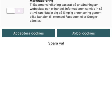
Marknadsföring
Tillåt annonsinriktning baserat på användning av
webbplats och e-handel. Informationen samlas in så
att vi kan rikta in dig på lämplig annonsering genom
olika kanaler, till exempel Facebook eller Google-
tjänster.
Acceptera cookies
Avböj cookies
Författare
Spara val
Agnes Gentili Cronholm, Emma Fredriksson
Ämne
Engelska
Målgrupp
Gymnasial/Vuxen
Produktinformation
Pdf-fil, Upplaga 1
Utgivningsdatum
2014-08-15