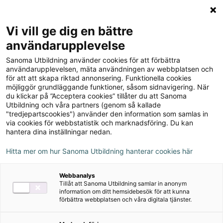
Logga in
Meny
Vi vill ge dig en bättre
Sök
användarupplevelse
på
Sanoma Utbildning använder cookies för att förbättra
webbplatsen::
A good read Lärarmaterial
användarupplevelsen, mäta användningen av webbplatsen och
för att att skapa riktad annonsering. Funktionella cookies
(pdf) Just Jealous
möjliggör grundläggande funktioner, såsom sidnavigering. När
du klickar på ”Acceptera cookies” tillåter du att Sanoma
Utbildning och våra partners (genom så kallade
"tredjepartscookies") använder den information som samlas in
via cookies för webbstatistik och marknadsföring. Du kan
hantera dina inställningar nedan.
Hitta mer om hur Sanoma Utbildning hanterar cookies här
Webbanalys
Tillåt att Sanoma Utbildning samlar in anonym
information om ditt hemsidebesök för att kunna
förbättra webbplatsen och våra digitala tjänster.