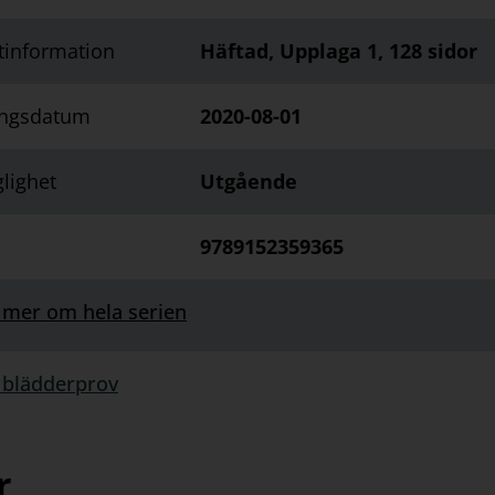
tinformation
Häftad, Upplaga 1, 128 sidor
ingsdatum
2020-08-01
glighet
Utgående
9789152359365
 mer om hela serien
 blädderprov
rprov:
r