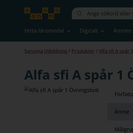
Sök
på
webbplatsen::
Hitta läromedel
Digitalt
Ämnen
Du
Sanoma Utbildning
/
Produkter
/
Alfa sfi A spår 
är
här:
Alfa sfi A spår 
Författ
Ämne
Målgru