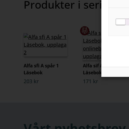
Produkter i serien
omfattande
skrivinlär
Alfa sfi A spår 1
Alfa sif A spår 1
Läsebok
Läsebok onlinebok
203 kr
171 kr
Vårt nyhetsbrev