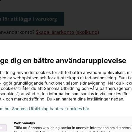
 för att lägga i varukorg
 användarkonto?
Skapa lärarkonto (skolkund)
ing
 Alfa sfi A spår 1 är format efter SFIs fyra hörnstenar
l ge dig en bättre användarupplevelse
ker: en läsebok, en övningsbok och en lärarhandlednin
yras av ett rikt bildstöd som främjar förståelse och 
ildning använder cookies för att förbättra användarupplevelsen, m
en av webbplatsen och för att att skapa riktad annonsering. Funktio
och har formats efter elevernas behov samt önskemå
jliggör grundläggande funktioner, såsom sidnavigering. När du klick
ända i vardagslivet.
 cookies” tillåter du att Sanoma Utbildning och våra partners (genom
tscookies") använder den information som samlas in via cookies för
ekantar sig inledningsvis med det svenska alfabetet 
tik och marknadsföring. Du kan hantera dina inställningar nedan.
 i ett lugnt tempo.
om hur Sanoma Utbildning hanterar cookies här
rvas med teman och till hjälp har de övningsboken som 
.
Webbanalys
edningen erbjuder läraren handfast stöttning i under
Tillåt att Sanoma Utbildning samlar in anonym information om ditt hem