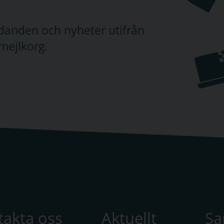
judanden och nyheter utifrån
mejlkorg.
takta oss
Aktuellt
S