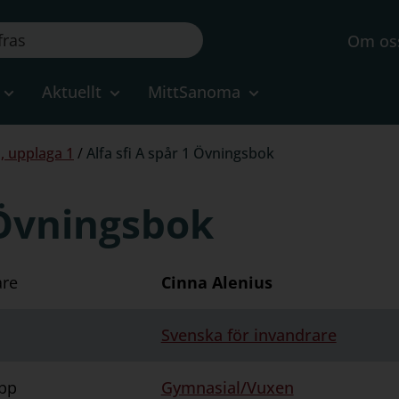
Om os
Aktuellt
MittSanoma
1, upplaga 1
/
Alfa sfi A spår 1 Övningsbok
1 Övningsbok
are
Cinna Alenius
Svenska för invandrare
pp
Gymnasial/Vuxen