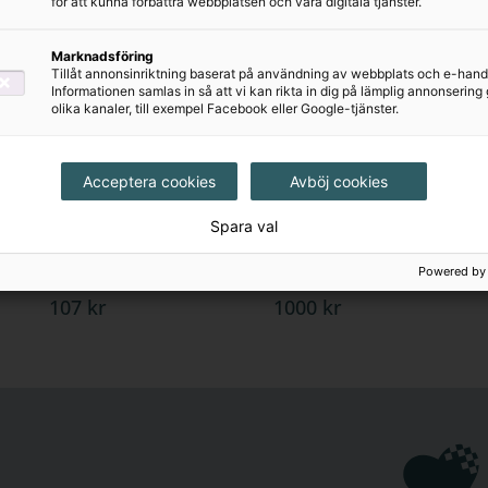
för att kunna förbättra webbplatsen och våra digitala tjänster.
 kopieringsunderlag med extrauppgifter till elever s
ning.
Marknadsföring
Tillåt annonsinriktning baserat på användning av webbplats och e-hand
Informationen samlas in så att vi kan rikta in dig på lämplig annonserin
olika kanaler, till exempel Facebook eller Google-tjänster.
Acceptera cookies
Avböj cookies
Spara val
Alfa sfi A spår 1
Alfa sfi A spår 1
Övningsbok
Lärarguide
Powered by
107 kr
1000 kr