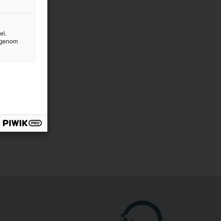
om kommit längre i sin läs- och
el.
g genom