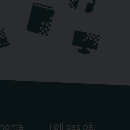
anoma
Följ oss på: