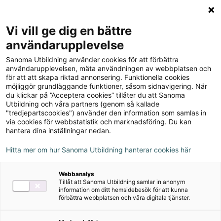
Logga in
Meny
Vi vill ge dig en bättre
Sök
användarupplevelse
på
Sanoma Utbildning använder cookies för att förbättra
webbplatsen::
Bryggan Bas - Algebra
användarupplevelsen, mäta användningen av webbplatsen och
för att att skapa riktad annonsering. Funktionella cookies
möjliggör grundläggande funktioner, såsom sidnavigering. När
du klickar på ”Acceptera cookies” tillåter du att Sanoma
Utbildning och våra partners (genom så kallade
"tredjepartscookies") använder den information som samlas in
via cookies för webbstatistik och marknadsföring. Du kan
hantera dina inställningar nedan.
Författare
Synnöve Carlsson
Hitta mer om hur Sanoma Utbildning hanterar cookies här
Ämne
Matematik
Webbanalys
Tillåt att Sanoma Utbildning samlar in anonym
Målgrupp
Grundskola 7-9
,
Grundskola åk 4-6
information om ditt hemsidebesök för att kunna
förbättra webbplatsen och våra digitala tjänster.
Produktinformation
Häftad