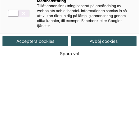
Marknadsföring
Tillåt annonsinriktning baserat på användning av
webbplats och e-handel. Informationen samlas in så
att vi kan rikta in dig på lämplig annonsering genom
Beräknat utgivningsdatum
2026-09-30
olika kanaler, till exempel Facebook eller Google-
tjänster.
Tillgänglighet
Ej utkommen titel
Acceptera cookies
Avböj cookies
Spara val
ISBN
9789152369005
Länk
Läs mer om hela serien
till
serie:
120
kr
(Exkl. moms)
Logga in för att lägga i varukorg
Saknar du användarkonto?
Skapa lärarkonto