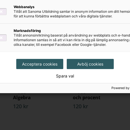
t
- med innehåll från hela häftet
Webbanalys
mlösning
med en strategi för att lösa problem
Tillåt att Sanoma Utbildning samlar in anonym information om ditt hem
för att kunna förbättra webbplatsen och våra digitala tjänster.
get
med fokus på resonemang och problemlösning
Kommande
 kollar av begrepp, metoder och problemlösning
Marknadsföring
Tillåt annonsinriktning baserat på användning av webbplats och e-hand
Informationen samlas in så att vi kan rikta in dig på lämplig annonserin
olika kanaler, till exempel Facebook eller Google-tjänster.
as avslutas med en
sammanfattning
och
facit
med s
g struktur, pedagogiska och tydliga genomgångar oc
as eleverna de verktyg de behöver för att bygga förs
Acceptera cookies
Avböj cookies
Spara val
Powered by
Bryggan Bas -
Bryggan Bas - Bråk
Algebra
och procent
120 kr
120 kr