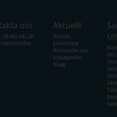
takta oss
Aktuellt
S
Ut
n:
08-587 642 00
Nyheter
ntaktuppgifter
Evenemang
Kont
Nyhetsbrev och
Om 
erbjudanden
Förs
Blogg
Ledi
Per
Vår
Till
Rapp
säke