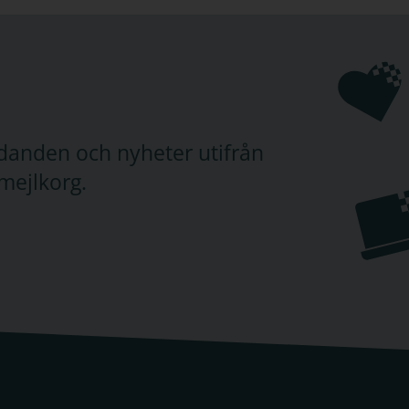
judanden och nyheter utifrån
mejlkorg.