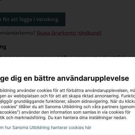
 för att lägga i varukorg
 användarkonto?
Skapa lärarkonto (skolkund)
ing
Bas
är en serie om sex häften som vart och ett fokuser
nnehållet i matematik för årskurs 4–6. Serien är särski
 uppnått grundläggande kunskaper i årskurs 6. Brygga
l ge dig en bättre användarupplevelse
diet som behöver gå tillbaka och arbeta mer grundlä
s har följande struktur:
ildning använder cookies för att förbättra användarupplevelsen, m
en av webbplatsen och för att att skapa riktad annonsering. Funktio
med innehåll
jliggör grundläggande funktioner, såsom sidnavigering. När du klick
 cookies” tillåter du att Sanoma Utbildning och våra partners (genom
ångsrutor
med tydliga exempel
tscookies") använder den information som samlas in via cookies för
ter
med en tydlig progression
tik och marknadsföring. Du kan hantera dina inställningar nedan.
st
för regelbunden avstämning
om hur Sanoma Utbildning hanterar cookies här