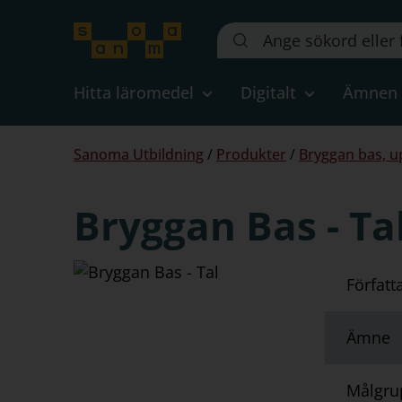
Sök
på
webbplatsen::
Hitta läromedel
Digitalt
Ämnen
Du
Sanoma Utbildning
/
Produkter
/
Bryggan bas, u
är
här:
Bryggan Bas - Ta
Författ
Ämne
Målgru