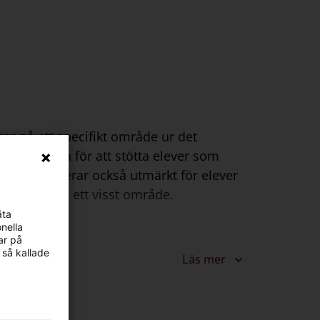
ar på ett specifikt område ur det
lt framtagen för att stötta elever som
n bas fungerar också utmärkt för elever
ggande med ett visst område.
äta
nella
ar på
 så kallade
Läs mer