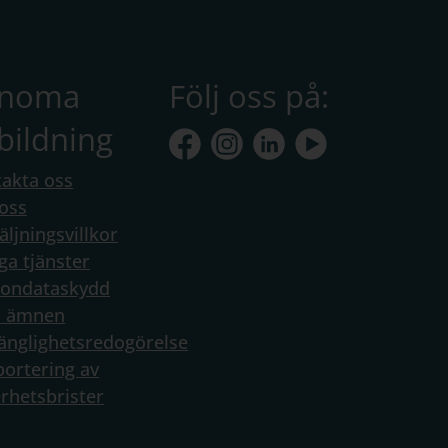
anoma
Följ oss på:
bildning
akta oss
oss
äljningsvillkor
ga tjänster
sondataskydd
a ämnen
gänglighetsredogörelse
ortering av
rhetsbrister