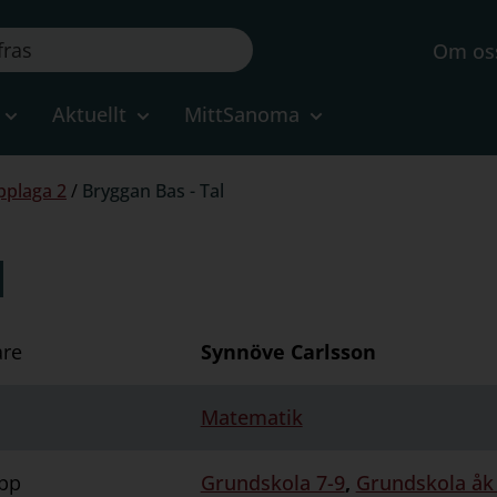
Om os
Aktuellt
MittSanoma
pplaga 2
/
Bryggan Bas - Tal
l
are
Synnöve Carlsson
Matematik
pp
Grundskola 7-9
,
Grundskola åk