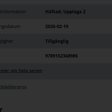
tinformation
Häftad, Upplaga 2
ingsdatum
2026-02-19
glighet
Tillgänglig
9789152368985
 mer om hela serien
 blädderprov
rprov:
r