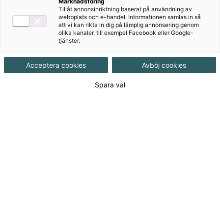
Målgrupp
Grundskola 7-9
,
Grundskola åk 4-6
Marknadsföring
Tillåt annonsinriktning baserat på användning av
webbplats och e-handel. Informationen samlas in så
att vi kan rikta in dig på lämplig annonsering genom
Produktinformation
olika kanaler, till exempel Facebook eller Google-
tjänster.
Häftad, Upplaga 1, 24 sidor
Acceptera cookies
Avböj cookies
Utgivningsdatum
2012-08-31
Spara val
Tillgänglighet
Utgående
ISBN
9789152314340
Länk
Läs mer om hela serien
till
serie:
95
kr