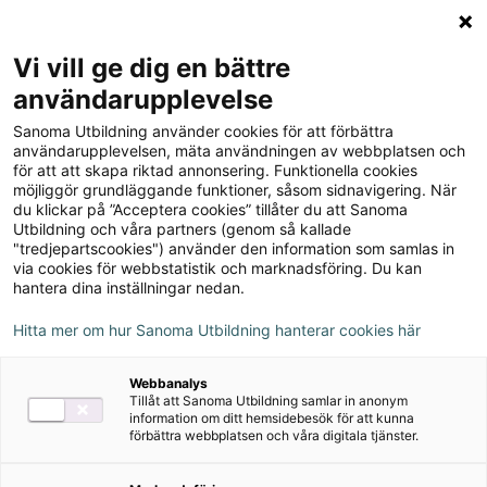
Logga in
Meny
Vi vill ge dig en bättre
Sök
användarupplevelse
på
Sanoma Utbildning använder cookies för att förbättra
webbplatsen::
Chez nous 3 Elevfacit
användarupplevelsen, mäta användningen av webbplatsen och
för att att skapa riktad annonsering. Funktionella cookies
möjliggör grundläggande funktioner, såsom sidnavigering. När
du klickar på ”Acceptera cookies” tillåter du att Sanoma
Utbildning och våra partners (genom så kallade
"tredjepartscookies") använder den information som samlas in
via cookies för webbstatistik och marknadsföring. Du kan
hantera dina inställningar nedan.
Författare
Lena Wilhelmsson, Christina Hirsch, Daniel
Hitta mer om hur Sanoma Utbildning hanterar cookies här
Hermansson
Webbanalys
Tillåt att Sanoma Utbildning samlar in anonym
information om ditt hemsidebesök för att kunna
Ämne
Franska
förbättra webbplatsen och våra digitala tjänster.