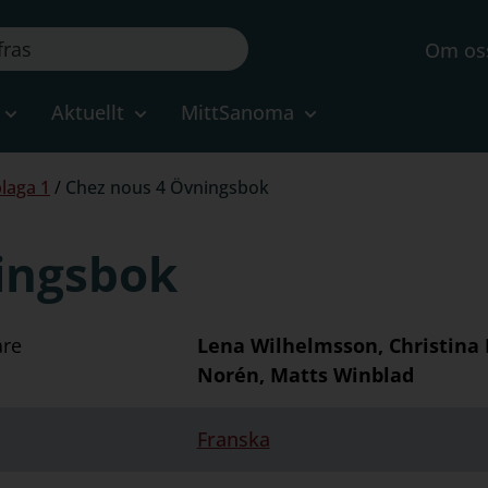
Om os
Aktuellt
MittSanoma
laga 1
/
Chez nous 4 Övningsbok
ingsbok
are
Lena Wilhelmsson, Christina 
Norén, Matts Winblad
Franska