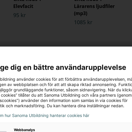
Elevfacit
Lärarens ljudfiler
(mp3)
95 kr
1085 kr
l ge dig en bättre användarupplevelse
ildning använder cookies för att förbättra användarupplevelsen, m
en av webbplatsen och för att att skapa riktad annonsering. Funktio
jliggör grundläggande funktioner, såsom sidnavigering. När du klick
 cookies” tillåter du att Sanoma Utbildning och våra partners (genom
tscookies") använder den information som samlas in via cookies för
tik och marknadsföring. Du kan hantera dina inställningar nedan.
om hur Sanoma Utbildning hanterar cookies här
Webbanalys