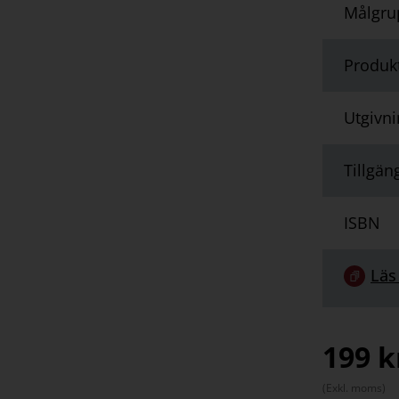
Målgru
Produk
Utgivn
Tillgän
ISBN
Länk
Läs
till
serie:
199
k
(Exkl. moms)