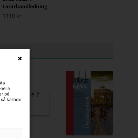
Lärarhandledning
1110 kr
äta
nella
ar på
 så kallade