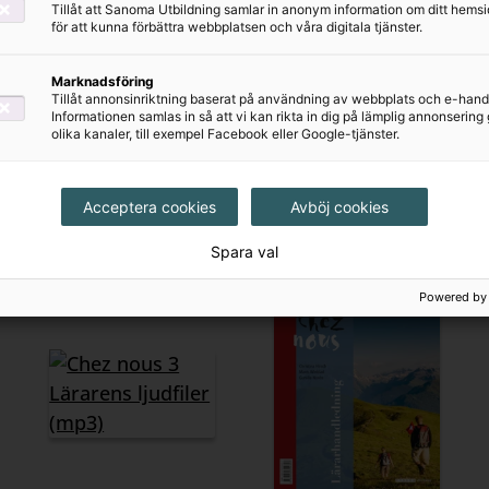
Chez nous 2
Chez nous 2
Tillåt att Sanoma Utbildning samlar in anonym information om ditt hem
för att kunna förbättra webbplatsen och våra digitala tjänster.
Lärarhandledning
Textbok inkl.
ljudfiler och
1239 kr
Marknadsföring
elevwebb
Tillåt annonsinriktning baserat på användning av webbplats och e-hand
285 kr
Informationen samlas in så att vi kan rikta in dig på lämplig annonserin
olika kanaler, till exempel Facebook eller Google-tjänster.
Acceptera cookies
Avböj cookies
Spara val
Powered by