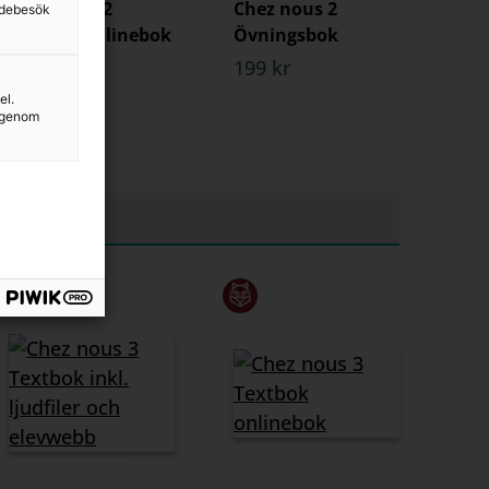
Chez nous 2
Chez nous 2
sidebesök
Textbok onlinebok
Övningsbok
155 kr
199 kr
el.
g genom