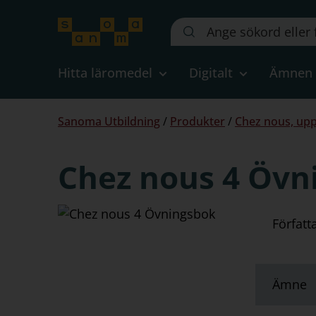
Sök
på
webbplatsen::
Hitta läromedel
Digitalt
Ämnen
Du
Sanoma Utbildning
/
Produkter
/
Chez nous, upp
är
här:
Chez nous 4 Övn
Författ
Ämne