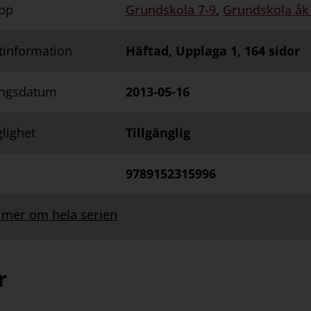
pp
Grundskola 7-9
,
Grundskola åk
tinformation
Häftad, Upplaga 1, 164 sidor
ingsdatum
2013-05-16
glighet
Tillgänglig
9789152315996
 mer om hela serien
r