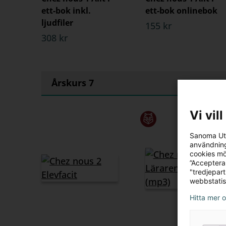
ett-bok inkl.
ett-bok onlinebok
ljudfiler
155 kr
308 kr
Årskurs 7
Vi vil
Sanoma Utb
användning
cookies mö
”Acceptera
"tredjepar
webbstatis
Hitta mer 