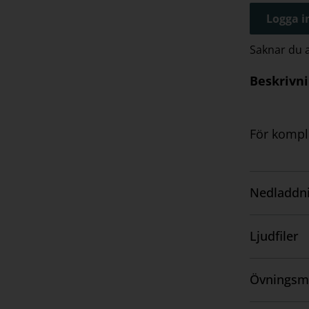
Logga in
Saknar du
Beskrivn
För komple
Nedladdni
Visa
innehåll
Ljudfiler
Visa
innehåll
Övningsm
Visa
innehåll