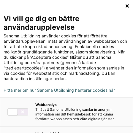
Logga in
Meny
Vi vill ge dig en bättre
Sök
användarupplevelse
på
Sanoma Utbildning använder cookies för att förbättra
webbplatsen::
Chez nous 7 Lärarstöd+
användarupplevelsen, mäta användningen av webbplatsen och
för att att skapa riktad annonsering. Funktionella cookies
(Skollicens)
möjliggör grundläggande funktioner, såsom sidnavigering. När
du klickar på ”Acceptera cookies” tillåter du att Sanoma
Utbildning och våra partners (genom så kallade
"tredjepartscookies") använder den information som samlas in
via cookies för webbstatistik och marknadsföring. Du kan
hantera dina inställningar nedan.
Författare
Hitta mer om hur Sanoma Utbildning hanterar cookies här
Christina Hirsch, Daniel Hermansson, Lena
Webbanalys
Vilhelmsson, Matts Winblad
Tillåt att Sanoma Utbildning samlar in anonym
information om ditt hemsidebesök för att kunna
förbättra webbplatsen och våra digitala tjänster.
Ämne
Franska