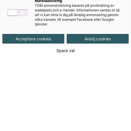
Marknadsföring
Tillåt annonsinriktning baserat på användning av
Målgrupp
Grundskola 7-9
webbplats och e-handel. Informationen samlas in så
att vi kan rikta in dig på lämplig annonsering genom
olika kanaler, till exempel Facebook eller Google-
tjänster.
Produktinformation
Interaktivt, Upplaga 2
Acceptera cookies
Avböj cookies
Utgivningsdatum
2024-08-15
Spara val
Tillgänglighet
Tillgänglig
ISBN
9789152367346
Länk
Läs mer om hela serien
till
serie:
995
kr